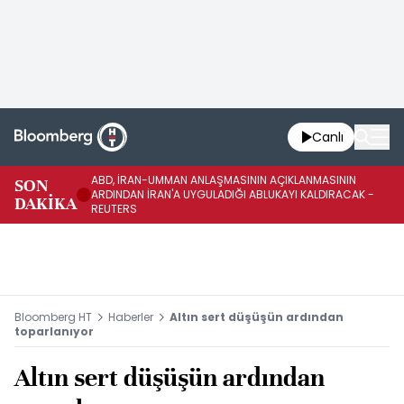
Canlı
ABD, İRAN-UMMAN ANLAŞMASININ AÇIKLANMASININ
AB
SON
ARDINDAN İRAN'A UYGULADIĞI ABLUKAYI KALDIRACAK -
GE
DAKİKA
REUTERS
UY
Bloomberg HT
Haberler
Altın sert düşüşün ardından
toparlanıyor
Altın sert düşüşün ardından