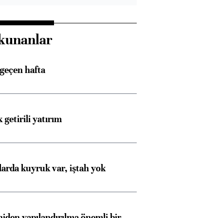
kunanlar
 geçen hafta
 getirili yatırım
larda kuyruk var, iştah yok
iden yapılandırılma önemli bir