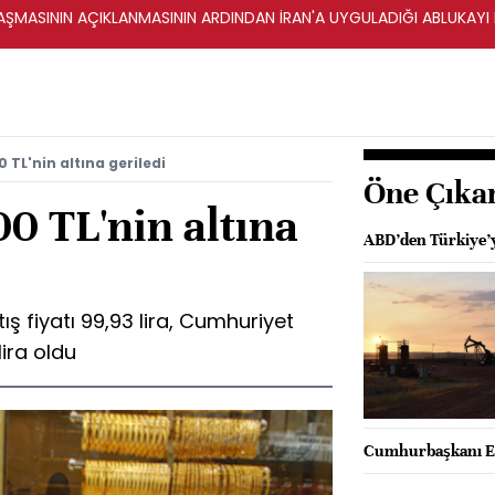
ŞMASININ AÇIKLANMASININ ARDINDAN İRAN'A UYGULADIĞI ABLUKAYI
0 TL'nin altına geriledi
Öne Çıka
00 TL'nin altına
ABD’den Türkiye’y
ış fiyatı 99,93 lira, Cumhuriyet
lira oldu
Cumhurbaşkanı Er