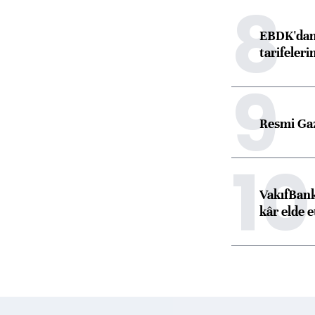
8
EBDK'dan 
tarifeleri
9
Resmi Ga
10
VakıfBank
kâr elde e