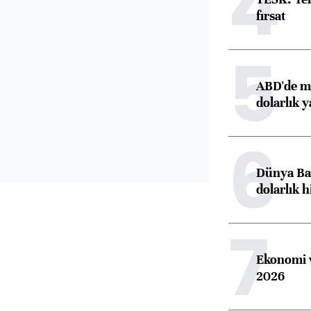
4
fırsat
5
ABD'de ma
dolarlık y
6
Dünya Ban
dolarlık h
7
Ekonomi v
2026