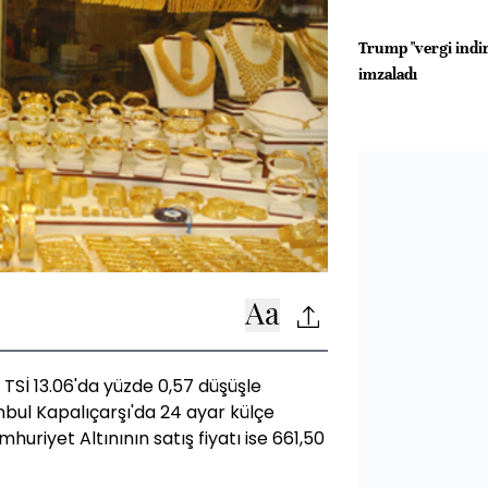
Trump "vergi indir
imzaladı
 TSİ 13.06'da yüzde 0,57 düşüşle
anbul Kapalıçarşı'da 24 ayar külçe
umhuriyet Altınının satış fiyatı ise 661,50