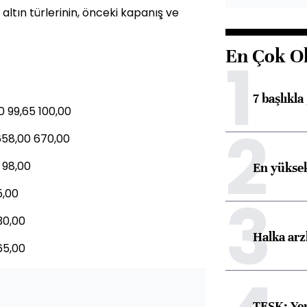
 altın türlerinin, önceki kapanış ve
En Çok O
1
7 başlıkla
0 99,65 100,00
2
658,00 670,00
8 98,00
En yüksek
3
5,00
30,00
Halka arz
65,00
TESK: Yen