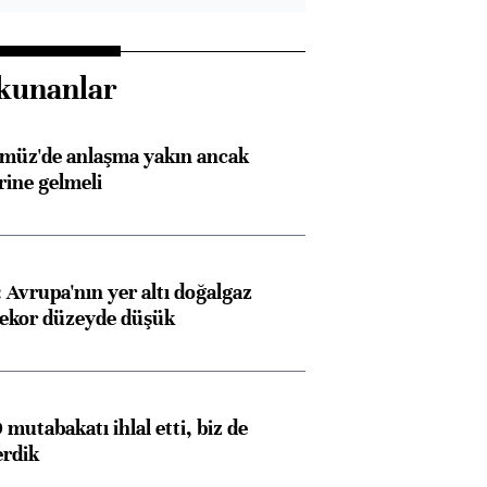
kunanlar
rmüz'de anlaşma yakın ancak
rine gelmeli
Avrupa'nın yer altı doğalgaz
rekor düzeyde düşük
mutabakatı ihlal etti, biz de
erdik