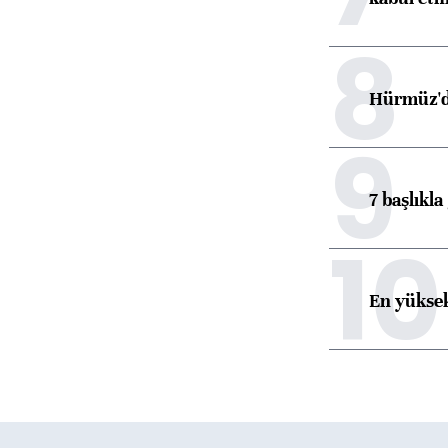
8
Hürmüz'de
9
7 başlıkla
10
En yüksek