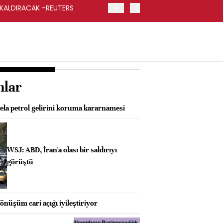
 KALDIRACAK -REUTERS
ABD DIŞİŞLERİ BAKANLIĞI
UYGULANACAK
nlar
la petrol gelirini koruma kararnamesi
WSJ: ABD, İran'a olası bir saldırıyı
görüştü
önüşüm cari açığı iyileştiriyor