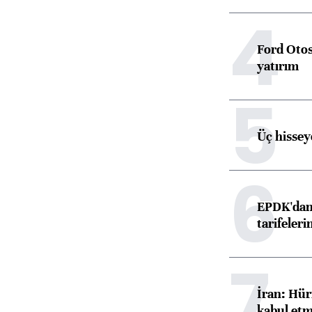
4
Ford Otos
yatırım
5
Üç hisseye
6
EPDK'dan 
tarifeleri
7
İran: Hür
kabul etm