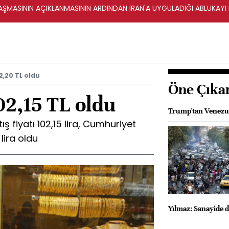
ŞMASININ AÇIKLANMASININ ARDINDAN İRAN'A UYGULADIĞI ABLUKAYI
2,20 TL oldu
Öne Çıka
02,15 TL oldu
Trump'tan Venezue
ş fiyatı 102,15 lira, Cumhuriyet
 lira oldu
Yılmaz: Sanayide d