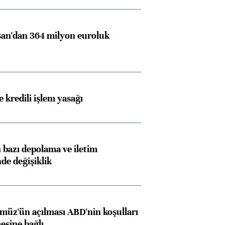
an'dan 364 milyon euroluk
 kredili işlem yasağı
bazı depolama ve iletim
nde değişiklik
müz'ün açılması ABD'nin koşulları
esine bağlı