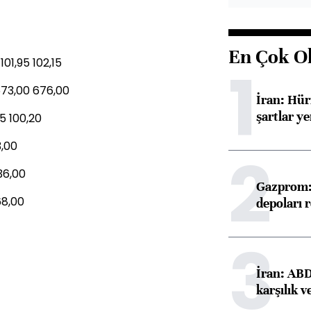
En Çok O
101,95 102,15
1
673,00 676,00
İran: Hü
şartlar ye
75 100,20
3,00
2
36,00
Gazprom: 
68,00
depoları 
3
İran: ABD 
karşılık v