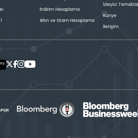
İzleyici Temsilcis
rı
İndirim Hesaplama
Künye
l
Altın ve Gram Hesaplama
İletişim