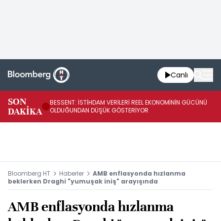
Canlı
AB
SON
BESSENT: İSTİHDAM VERİLERİ REEL EKONOMİNİN GÜCÜNÜ
Fİ
DAKİKA
OLDUĞUNDAN DÜŞÜK GÖSTERİYOR
UY
Bloomberg HT
Haberler
AMB enflasyonda hızlanma
beklerken Draghi "yumuşak iniş" arayışında
AMB enflasyonda hızlanma