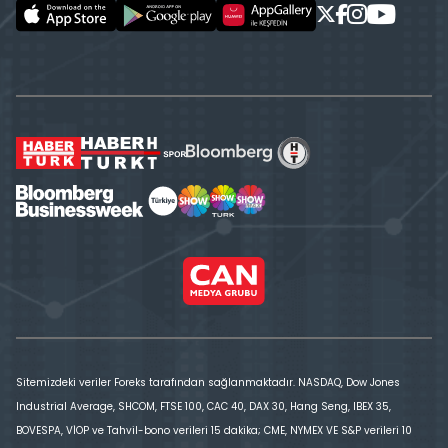
Sitemizdeki veriler Foreks tarafından sağlanmaktadır. NASDAQ, Dow Jones
Industrial Average, SHCOM, FTSE 100, CAC 40, DAX 30, Hang Seng, IBEX 35,
BOVESPA, VİOP ve Tahvil-bono verileri 15 dakika; CME, NYMEX VE S&P verileri 10