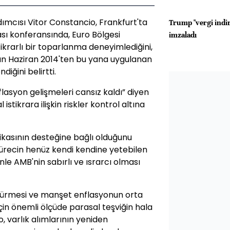
mcısı Vitor Constancio, Frankfurt'ta
Trump "vergi indir
sı konferansında, Euro Bölgesi
imzaladı
tikrarlı bir toparlanma deneyimlediğini,
n Haziran 2014'ten bu yana uygulanan
diğini belirtti.
flasyon gelişmeleri cansız kaldı” diyen
istikrara ilişkin riskler kontrol altına
ikasının desteğine bağlı olduğunu
sürecin henüz kendi kendine yetebilen
e AMB'nin sabırlı ve ısrarcı olması
rdürmesi ve manşet enflasyonun orta
n önemli ölçüde parasal teşviğin hala
, varlık alımlarının yeniden