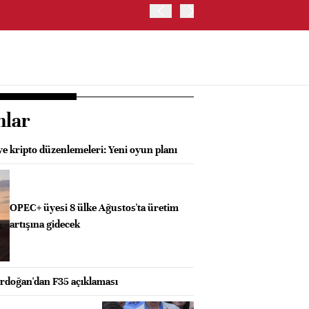
YEN, ABD İSTİHDAM VERİ
nlar
e kripto düzenlemeleri: Yeni oyun planı
OPEC+ üyesi 8 ülke Ağustos'ta üretim
artışına gidecek
doğan'dan F35 açıklaması