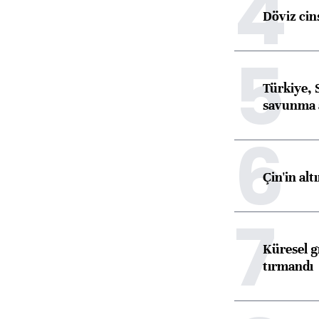
4
Döviz cins
5
Türkiye, 
savunma 
6
Çin'in alt
7
Küresel gı
tırmandı