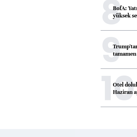
8
BofA: Yatı
yüksek se
9
Trump'tan
tamamen o
10
Otel dolu
Haziran a