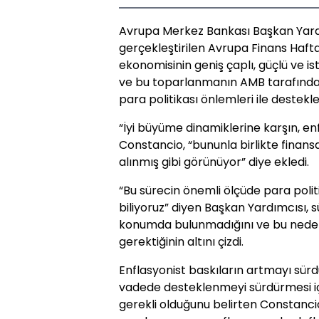
Avrupa Merkez Bankası Başkan Yardı
gerçekleştirilen Avrupa Finans Hafta
ekonomisinin geniş çaplı, güçlü ve is
ve bu toparlanmanın AMB tarafında
para politikası önlemleri ile desteklen
“İyi büyüme dinamiklerine karşın, en
Constancio, “bununla birlikte finansal 
alınmış gibi görünüyor” diye ekledi.
“Bu sürecin önemli ölçüde para polit
biliyoruz” diyen Başkan Yardımcısı, 
konumda bulunmadığını ve bu nedenl
gerektiğinin altını çizdi.
Enflasyonist baskıların artmayı sü
vadede desteklenmeyi sürdürmesi içi
gerekli olduğunu belirten Constancio