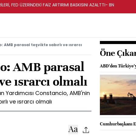
LERİ, FED ÜZERİNDEKİ FAİZ ARTIRIMI BASKISINI AZALTTI- BN
 AMB parasal teşvikte sabırlı ve ısrarcı
Öne Çıka
o: AMB parasal
ABD’den Türkiye’y
 ve ısrarcı olmalı
n Yardımcısı Constancio, AMB'nin
lı ve ısrarcı olmalı
Cumhurbaşkanı Er