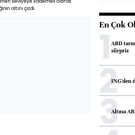
enen seviyeye kademeli olarak
in altını çizdi.
En Çok O
1
ABD tarım
sürpriz
2
ING'den d
3
Altına AB