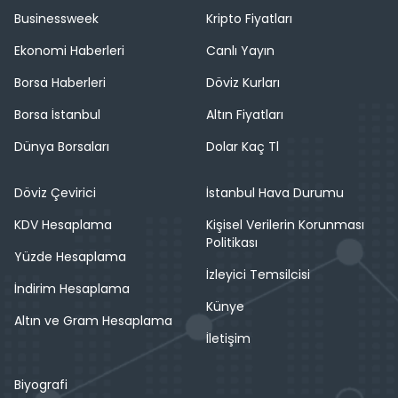
Businessweek
Kripto Fiyatları
Ekonomi Haberleri
Canlı Yayın
Borsa Haberleri
Döviz Kurları
Borsa İstanbul
Altın Fiyatları
Dünya Borsaları
Dolar Kaç Tl
Döviz Çevirici
İstanbul Hava Durumu
KDV Hesaplama
Kişisel Verilerin Korunması
Politikası
Yüzde Hesaplama
İzleyici Temsilcisi
İndirim Hesaplama
Künye
Altın ve Gram Hesaplama
İletişim
Biyografi