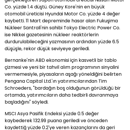
Co. yüzde 1.4 düştü. Güney Kore'nin en büyük
otomobil üreticisi Hyundai Motor Co. yüzde 4 değer
kaybetti. 11 Mart depreminde hasar alan Fukuşima
Nükleer Santrali'nin sahibi Tokyo Electric Power Co.
ise Nikkei gazetesinin nükleer reaktörlerin
durdurulabileceğini yazmasının ardından yüzde 6.5
düşüşle, rekor düşük seviyeye geriledi.
Bernanke'nin ABD ekonomisi için kasvetli bir tablo
çizmesi ve yeni bir tahvil alım programının sinyalini
vermemesiyle, piyasaların aşağı yöneldiğini belirten
Pengana Capital Ltd.'ın yatırımcılarından Tim
Schroeders, "bardağın boş olduğunun görüldüğü bir
ortamda, yatırımcıların daha tedbirli davranmaya
başladığını" söyledi.
MSCI Asya Pasifik Endeksi yüzde 0.5 değer
kaybederek 132.99 puana geriledi ve önceden
kaydettiğ yüzde 0.2'ye veren kazançlarını da geri