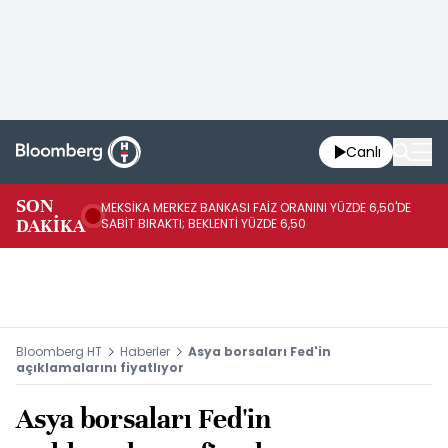
Canlı
SON
MEKSİKA MERKEZ BANKASI FAİZ ORANINI YÜZDE 6,50'DE
OY
DAKİKA
SABİT BIRAKTI; BEKLENTİ YÜZDE 6,50
AÇ
Bloomberg HT
Haberler
Asya borsaları Fed'in
açıklamalarını fiyatlıyor
Asya borsaları Fed'in