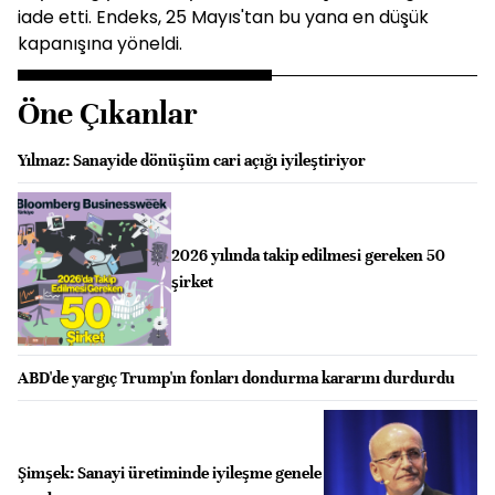
iade etti. Endeks, 25 Mayıs'tan bu yana en düşük
kapanışına yöneldi.
Öne Çıkanlar
Yılmaz: Sanayide dönüşüm cari açığı iyileştiriyor
2026 yılında takip edilmesi gereken 50
şirket
ABD'de yargıç Trump'ın fonları dondurma kararını durdurdu
Şimşek: Sanayi üretiminde iyileşme genele