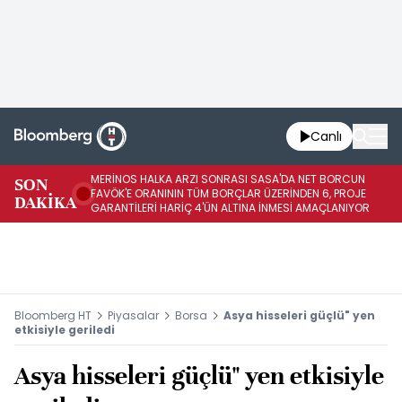
Canlı
MERİNOS HALKA ARZI SONRASI SASA'DA NET BORCUN
ME
SON
FAVÖK'E ORANININ TÜM BORÇLAR ÜZERİNDEN 6, PROJE
BÖ
DAKİKA
GARANTİLERİ HARİÇ 4'ÜN ALTINA İNMESİ AMAÇLANIYOR
KU
Bloomberg HT
Piyasalar
Borsa
Asya hisseleri güçlü" yen
etkisiyle geriledi
Asya hisseleri güçlü" yen etkisiyle