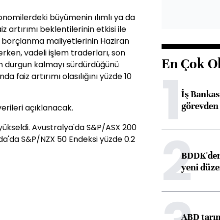
ekonomilerdeki büyümenin ılımlı ya da
artırımı beklentilerinin etkisi ile
de borçlanma maliyetlerinin Haziran
erken, vadeli işlem traderları, son
En Çok O
in durgun kalmayı sürdürdüğünü
1
a faiz artırımı olasılığını yüzde 10
İş Banka
görevden 
erileri açıklanacak.
yükseldi. Avustralya'da S&P/ASX 200
2
anda'da S&P/NZX 50 Endeksi yüzde 0.2
BDDK'den 
yeni düz
ABD tarım