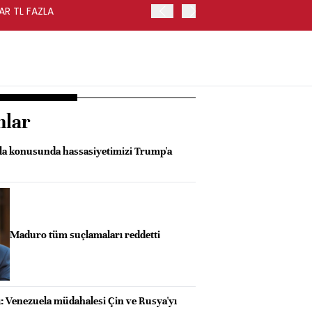
AR TL FAZLA
HAZİNE NAKİT DENGESİ TE
nlar
la konusunda hassasiyetimizi Trump'a
Maduro tüm suçlamaları reddetti
ı: Venezuela müdahalesi Çin ve Rusya'yı