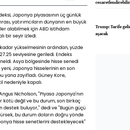
cesaretlendirebili
deksi, Japonya piyasasının üç günlük
nrası, yatırımcıların dünyanın en büyük
Trump: Tarife geli
ler alabilmek için ABD istihdam
aşacak
ı bir seyir izledi.
2 kadar yükselmesinin ardından, yüzde
127.25 seviyesine geriledi. Endeks
eldi. Asya bölgesinde hisse senedi
 yeni, Japonya hisselerinin en son
u yana zayıfladı. Güney Kore,
l nedeniyle kapalı.
 Angus Nicholson, "Piyasa Japonya'nın
ar kötü değil ve bu durum, son birkaç
destek buluyor," dedi ve "Bugün güçü
örürsek, bu durum doların doğru yönde
onya hisse senetlerini destekleyecek"