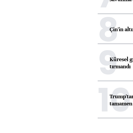
8
Çin'in alt
9
Küresel gı
tırmandı
10
Trump'tan
tamamen o