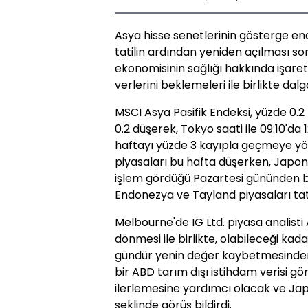
Asya hisse senetlerinin gösterge en
tatilin ardından yeniden açılması so
ekonomisinin sağlığı hakkında işaret
verlerini beklemeleri ile birlikte dalgal
MSCI Asya Pasifik Endeksi, yüzde 0.
0.2 düşerek, Tokyo saati ile 09:10'da 
haftayı yüzde 3 kayıpla geçmeye yön
piyasaları bu hafta düşerken, Japon
işlem gördüğü Pazartesi gününden b
Endonezya ve Tayland piyasaları tati
Melbourne'de IG Ltd. piyasa analisti
dönmesi ile birlikte, olabileceği kad
gündür yenin değer kaybetmesinden 
bir ABD tarım dışı istihdam verisi g
ilerlemesine yardımcı olacak ve Jap
şeklinde görüş bildirdi.