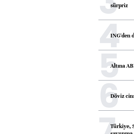
3
sürpriz
4
ING'den d
5
Altına AB
6
Döviz cins
7
Türkiye, 
savunma 