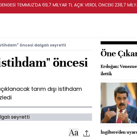
T DENGESİ TEMMUZ'DA 69,7 MİLYAR TL AÇIK VERDİ, ÖNCEKİ 238,7 MİLY
istihdam" öncesi dalgalı seyretti
Öne Çıka
"istihdam" öncesi
Erdoğan: Venezue
ilettik
açıklanacak tarım dışı istihdam
zledi
İngiltere'den uyar