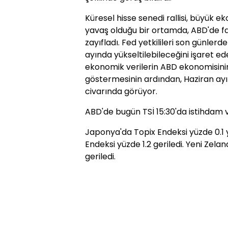
Küresel hisse senedi rallisi, büyük 
yavaş olduğu bir ortamda, ABD'de faiz 
zayıfladı. Fed yetkilileri son günler
ayında yükseltilebileceğini işaret ed
ekonomik verilerin ABD ekonomisin
göstermesinin ardından, Haziran ayınd
civarında görüyor.
ABD'de bugün TSİ 15:30'da istihdam v
Japonya'da Topix Endeksi yüzde 0.1 
Endeksi yüzde 1.2 geriledi. Yeni Zel
geriledi.