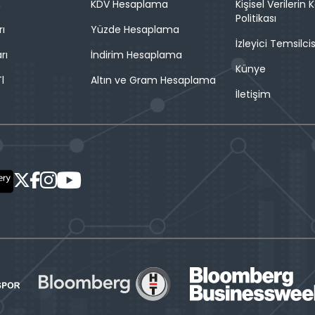
n
KDV Hesaplama
Kişisel Verilerin
Politikası
rı
Yüzde Hesaplama
İzleyici Temsilcis
rı
İndirim Hesaplama
Künye
l
Altın ve Gram Hesaplama
İletişim