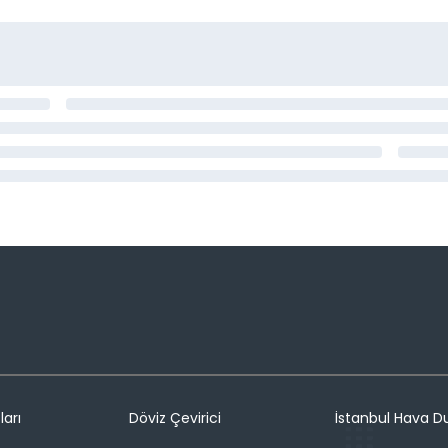
ları
Döviz Çevirici
İstanbul Hava 