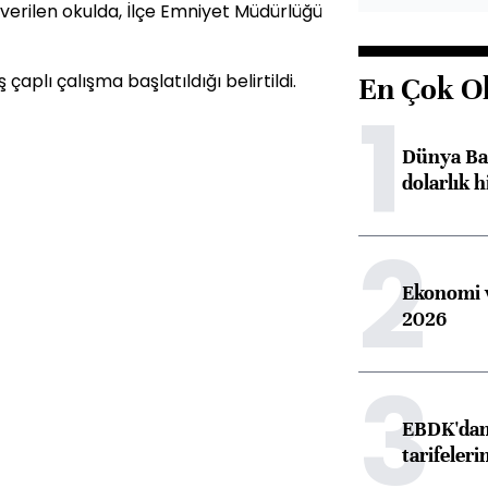
verilen okulda, İlçe Emniyet Müdürlüğü
çaplı çalışma başlatıldığı belirtildi.
En Çok O
1
Dünya Ban
dolarlık h
2
Ekonomi v
2026
3
EBDK'dan 
tarifeleri