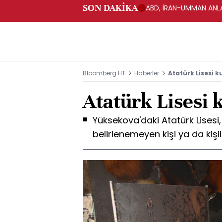
SON DAKİKA
ABD, İRAN-UMMAN ANLA
Bloomberg HT
Haberler
Atatürk Lisesi 
Atatürk Lisesi
Yüksekova'daki Atatürk Lisesi
belirlenemeyen kişi ya da kiş