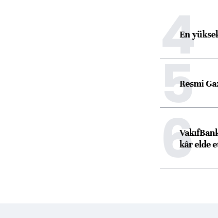
4
En yüksek
5
Resmi Ga
6
VakıfBank
kâr elde e