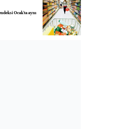
deksi Ocak'ta aynı