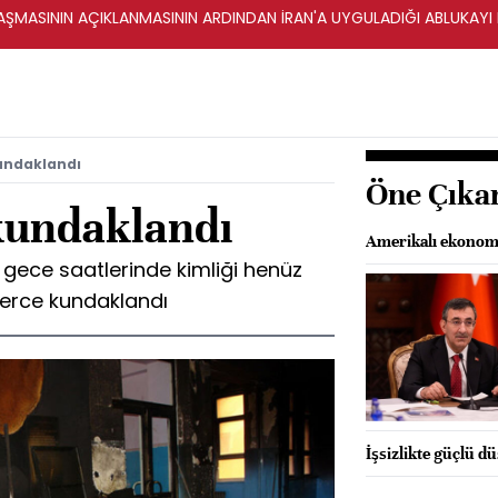
ŞMASININ AÇIKLANMASININ ARDINDAN İRAN'A UYGULADIĞI ABLUKAYI
kundaklandı
Öne Çıka
 kundaklandı
Amerikalı ekonomi
, gece saatlerinde kimliği henüz
ilerce kundaklandı
İşsizlikte güçlü d