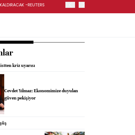
 KALDIRACAK -REUTERS
ABD DIŞİŞLERİ BAKANLIĞI
UYGULANACAK
nlar
stten kriz uyarısı
Cevdet Yılmaz: Ekonomimize duyulan
güven pekişiyor
üşüş