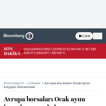
Canlı
SON
HALK BANKASI İKİNCİ ÇEYREKTE 8,2 MİLYAR TL NET KÂR
İŞ
DAKİKA
ELDE ETTİ, BEKLENTİ 7 MİLYAR TL
MÜ
Bloomberg HT
Haberler
Avrupa borsaları Ocak ayını
kayıpla tamamladı
Avrupa borsaları Ocak ayını