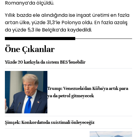
Romanya’da ölçüldü.
Yıllık bazda ele alındığında ise inşaat üretimi en fazla
artan ülke, yüzde 31,3’le Polonya oldu. En fazla azalış
da yüzde 5,3 ile Belçika’da kaydedildi.
Öne Çıkanlar
Yüzde 20 katkıyla da sistem BES’lenebilir
Trump: Venezuela'dan Küba'ya artık para
ya da petrol gitmeyecek
Şimşek: Konkordatoda suistimali önleyeceğiz