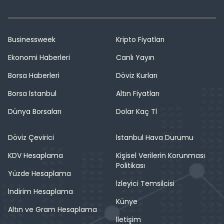
Businessweek
Kripto Fiyatları
Ekonomi Haberleri
Canlı Yayın
Borsa Haberleri
Döviz Kurları
Borsa İstanbul
Altın Fiyatları
Dünya Borsaları
Dolar Kaç Tl
Döviz Çevirici
İstanbul Hava Durumu
KDV Hesaplama
Kişisel Verilerin Korunması
Politikası
Yüzde Hesaplama
İzleyici Temsilcisi
İndirim Hesaplama
Künye
Altın ve Gram Hesaplama
İletişim