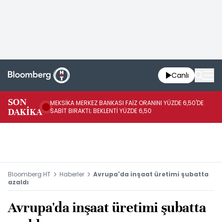
Canlı
SON
MEKSİKA MERKEZ BANKASI FAİZ ORANINI YÜZDE 6,50'DE
OY
DAKİKA
SABİT BIRAKTI; BEKLENTİ YÜZDE 6,50
AÇ
Bloomberg HT
Haberler
Avrupa'da inşaat üretimi şubatta
azaldı
Avrupa'da inşaat üretimi şubatta