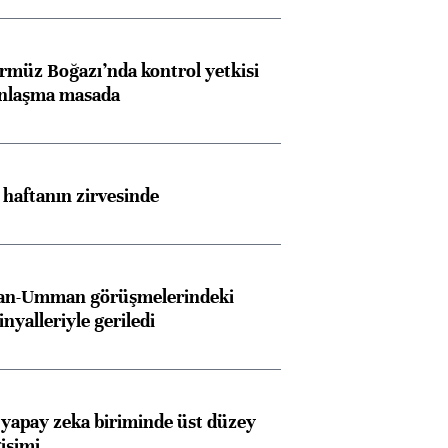
rmüz Boğazı’nda kontrol yetkisi
anlaşma masada
i haftanın zirvesinde
İran-Umman görüşmelerindeki
inyalleriyle geriledi
 yapay zeka biriminde üst düzey
işimi