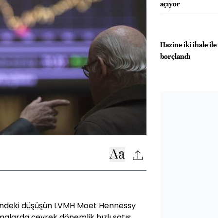
açıyor
Hazine iki ihale il
borçlandı
erindeki düşüşün LVMH Moet Hennessy
rmalarda çeyrek dönemlik hızlı satış