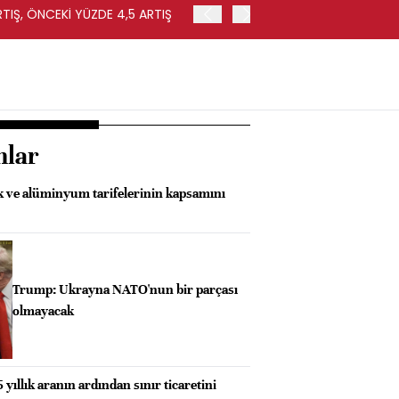
RTIŞ, ÖNCEKİ YÜZDE 4,5 ARTIŞ
ALMANYA'DA FABRİKA SİPA
nlar
k ve alüminyum tarifelerinin kapsamını
Trump: Ukrayna NATO'nun bir parçası
olmayacak
 yıllık aranın ardından sınır ticaretini