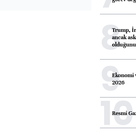
8
Trump, İr
ancak aske
olduğunu 
9
Ekonomi v
2026
10
Resmi Ga