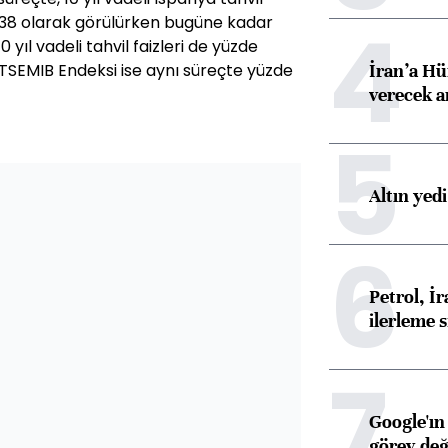
4
7.38 olarak görülürken bugüne kadar
 yıl vadeli tahvil faizleri de yüzde
İran’a Hü
FTSEMIB Endeksi ise aynı süreçte yüzde
verecek 
5
Altın yed
6
Petrol, 
ilerleme s
7
Google'ın
görev değ