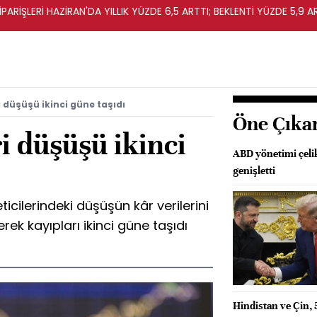
ARİŞLERİ HAZİRAN'DA YILLIK YÜZDE 6,5 ARTTI; BEKLENTİ YÜZDE 5,9 A
 düşüşü ikinci güne taşıdı
Öne Çıka
i düşüşü ikinci
ABD yönetimi çeli
genişletti
ticilerindeki düşüşün kâr verilerini
ek kayıpları ikinci güne taşıdı
Hindistan ve Çin, 5