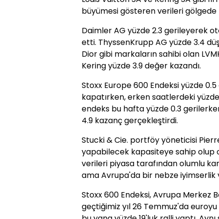
büyümesi gösteren verileri gölgede 
Daimler AG yüzde 2.3 gerileyerek ot
etti. ThyssenKrupp AG yüzde 3.4 düşü
Dior gibi markaların sahibi olan LVMH
Kering yüzde 3.9 değer kazandı.
Stoxx Europe 600 Endeksi yüzde 0.5
kapatırken, erken saatlerdeki yüzde 
endeks bu hafta yüzde 0.3 gerilerke
4.9 kazanç gerçekleştirdi.
Stucki & Cie. portföy yöneticisi Pier
yapabilecek kapasiteye sahip olup 
verileri piyasa tarafından olumlu ka
ama Avrupa'da bir nebze iyimserlik 
Stoxx 600 Endeksi, Avrupa Merkez B
geçtiğimiz yıl 26 Temmuz'da euroyu
bu yana yüzde 19'luk ralli yaptı. Aynı 