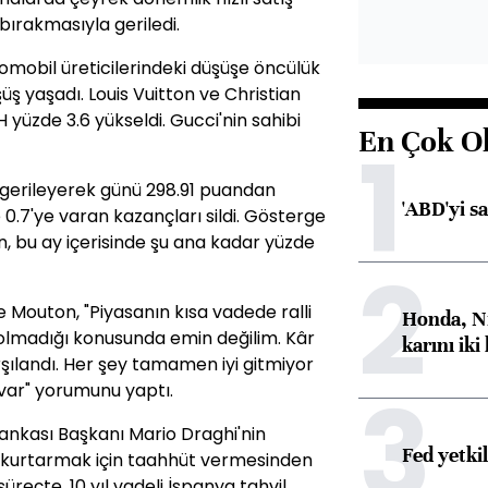
bırakmasıyla geriledi.
omobil üreticilerindeki düşüşe öncülük
ş yaşadı. Louis Vuitton ve Christian
 yüzde 3.6 yükseldi. Gucci'nin sahibi
En Çok O
1
 gerileyerek günü 298.91 puandan
'ABD'yi s
0.7'ye varan kazançları sildi. Gösterge
n, bu ay içerisinde şu ana kadar yüzde
2
re Mouton, "Piyasanın kısa vadede ralli
Honda, Ni
olmadığı konusunda emin değilim. Kâr
karını iki
rşılandı. Her şey tamamen iyi gitmiyor
3
var" yorumunu yaptı.
ankası Başkanı Mario Draghi'nin
Fed yetki
 kurtarmak için taahhüt vermesinden
süreçte, 10 yıl vadeli İspanya tahvil