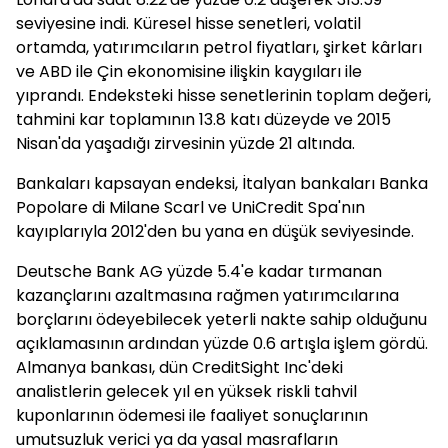
seviyesine indi. Küresel hisse senetleri, volatil
ortamda, yatırımcıların petrol fiyatları, şirket kârları
ve ABD ile Çin ekonomisine ilişkin kaygıları ile
yıprandı. Endeksteki hisse senetlerinin toplam değeri,
tahmini kar toplamının 13.8 katı düzeyde ve 2015
Nisan'da yaşadığı zirvesinin yüzde 21 altında.
Bankaları kapsayan endeksi, İtalyan bankaları Banka
Popolare di Milane Scarl ve UniCredit Spa'nın
kayıplarıyla 2012'den bu yana en düşük seviyesinde.
Deutsche Bank AG yüzde 5.4'e kadar tırmanan
kazançlarını azaltmasına rağmen yatırımcılarına
borçlarını ödeyebilecek yeterli nakte sahip olduğunu
açıklamasının ardından yüzde 0.6 artışla işlem gördü.
Almanya bankası, dün CreditSight Inc'deki
analistlerin gelecek yıl en yüksek riskli tahvil
kuponlarının ödemesi ile faaliyet sonuçlarının
umutsuzluk verici ya da yasal masrafların