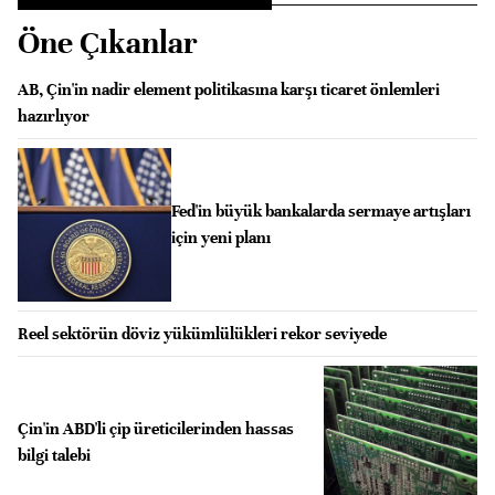
Öne Çıkanlar
AB, Çin'in nadir element politikasına karşı ticaret önlemleri
hazırlıyor
Fed'in büyük bankalarda sermaye artışları
için yeni planı
Reel sektörün döviz yükümlülükleri rekor seviyede
Çin'in ABD'li çip üreticilerinden hassas
bilgi talebi