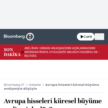
Canlı
ABD, İRAN-UMMAN ANLAŞMASININ AÇIKLANMASININ
AB
SON
ARDINDAN İRAN'A UYGULADIĞI ABLUKAYI KALDIRACAK -
GE
DAKİKA
REUTERS
UY
Bloomberg HT
Haberler
Avrupa hisseleri küresel büyüme
endişesiyle düşüşte
Avrupa hisseleri küresel büyüme