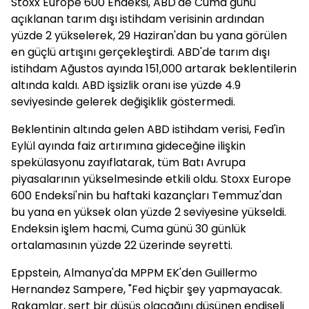
Stoxx Europe 600 Endeksi, ABD'de Cuma günü
açıklanan tarım dışı istihdam verisinin ardından
yüzde 2 yükselerek, 29 Haziran'dan bu yana görülen
en güçlü artışını gerçekleştirdi. ABD'de tarım dışı
istihdam Ağustos ayında 151,000 artarak beklentilerin
altında kaldı. ABD işsizlik oranı ise yüzde 4.9
seviyesinde gelerek değişiklik göstermedi.
Beklentinin altında gelen ABD istihdam verisi, Fed'in
Eylül ayında faiz artırımına gideceğine ilişkin
spekülasyonu zayıflatarak, tüm Batı Avrupa
piyasalarının yükselmesinde etkili oldu. Stoxx Europe
600 Endeksi'nin bu haftaki kazançları Temmuz'dan
bu yana en yüksek olan yüzde 2 seviyesine yükseldi.
Endeksin işlem hacmi, Cuma günü 30 günlük
ortalamasının yüzde 22 üzerinde seyretti.
Eppstein, Almanya'da MPPM EK'den Guillermo
Hernandez Sampere, "Fed hiçbir şey yapmayacak.
Rakamlar, sert bir düşüş olacağını düşünen endişeli