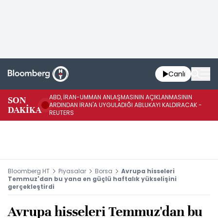
Canlı
ABD, İRAN-UMMAN ANLAŞMASININ AÇIKLANMASININ
AB
SON
ARDINDAN İRAN'A UYGULADIĞI ABLUKAYI KALDIRACAK -
GE
DAKİKA
REUTERS
UY
Bloomberg HT
Piyasalar
Borsa
Avrupa hisseleri
Temmuz'dan bu yana en güçlü haftalık yükselişini
gerçekleştirdi
Avrupa hisseleri Temmuz'dan bu