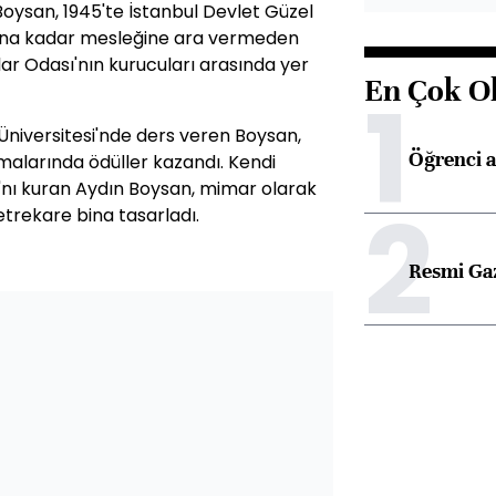
Boysan, 1945'te İstanbul Devlet Güzel
yılına kadar mesleğine ara vermeden
r Odası'nın kurucuları arasında yer
En Çok O
1
 Üniversitesi'nde ders veren Boysan,
Öğrenci a
şmalarında ödüller kazandı. Kendi
ı'nı kuran Aydın Boysan, mimar olarak
2
etrekare bina tasarladı.
Resmi Ga