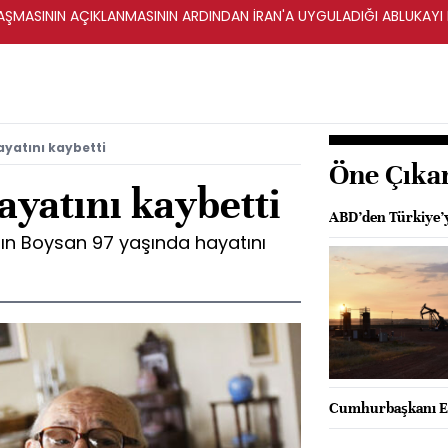
ŞMASININ AÇIKLANMASININ ARDINDAN İRAN'A UYGULADIĞI ABLUKAYI
yatını kaybetti
Öne Çıka
yatını kaybetti
ABD’den Türkiye’y
ın Boysan 97 yaşında hayatını
Cumhurbaşkanı Er