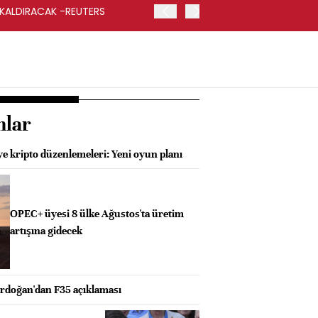
 KALDIRACAK -REUTERS
ABD DIŞİŞLERİ BAKANLIĞI
UYGULANACAK
nlar
e kripto düzenlemeleri: Yeni oyun planı
OPEC+ üyesi 8 ülke Ağustos'ta üretim
artışına gidecek
doğan'dan F35 açıklaması