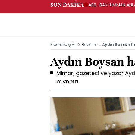
SON DAKİKA
ABD, İRAN-UMMAN ANLA
Bloomberg HT
Haberler
Aydın Boysan ha
Aydın Boysan ha
Mimar, gazeteci ve yazar Ayd
kaybetti