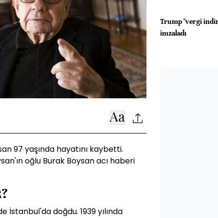
Trump "vergi indir
imzaladı
an 97 yaşında hayatını kaybetti.
san'ın oğlu Burak Boysan acı haberi
R?
de İstanbul'da doğdu. 1939 yılında