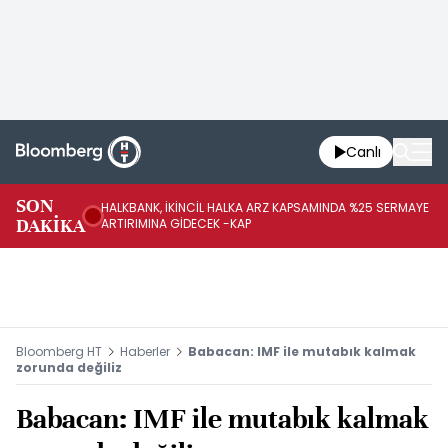
Canlı
SON
HALKBANK, İKİNCİL HALKA ARZ KAPSAMINDA %25 SERMAYE
HA
DAKİKA
ARTIRIMINA GİDECEK -KAP
YE
Bloomberg HT
Haberler
Babacan: IMF ile mutabık kalmak
zorunda değiliz
Babacan: IMF ile mutabık kalmak