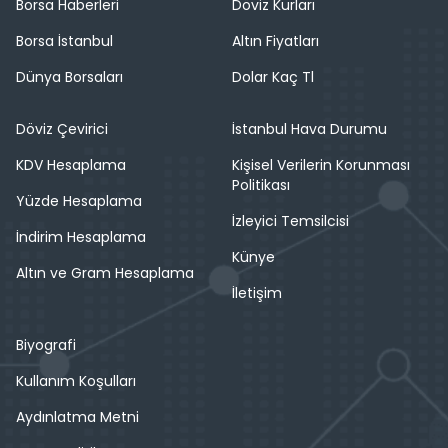
Borsa Haberleri
Döviz Kurları
Borsa İstanbul
Altın Fiyatları
Dünya Borsaları
Dolar Kaç Tl
Döviz Çevirici
İstanbul Hava Durumu
KDV Hesaplama
Kişisel Verilerin Korunması
Politikası
Yüzde Hesaplama
İzleyici Temsilcisi
İndirim Hesaplama
Künye
Altın ve Gram Hesaplama
İletişim
Biyografi
Kullanım Koşulları
Aydınlatma Metni