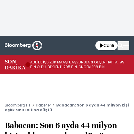
Canlı
SON
ABD'DE İŞSİZLİK MAAŞI BAŞVURULARI GEÇEN HAFTA 199
FE
DAKİKA
BİN OLDU; BEKLENTİ 205 BİN, ÖNCEKİ 198 BİN
İL
Bloomberg HT
Haberler
Babacan: Son 6 ayda 44 milyon kişi
açlık sınırı altına düştü
Babacan: Son 6 ayda 44 milyon