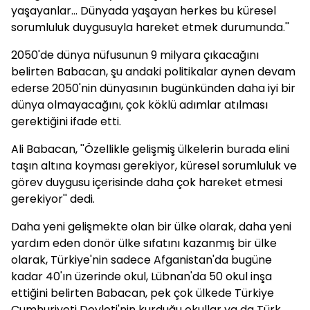
yaşayanlar... Dünyada yaşayan herkes bu küresel
sorumluluk duygusuyla hareket etmek durumunda.''
2050'de dünya nüfusunun 9 milyara çıkacağını
belirten Babacan, şu andaki politikalar aynen devam
ederse 2050'nin dünyasının bugünkünden daha iyi bir
dünya olmayacağını, çok köklü adımlar atılması
gerektiğini ifade etti.
Ali Babacan, ''Özellikle gelişmiş ülkelerin burada elini
taşın altına koyması gerekiyor, küresel sorumluluk ve
görev duygusu içerisinde daha çok hareket etmesi
gerekiyor'' dedi.
Daha yeni gelişmekte olan bir ülke olarak, daha yeni
yardım eden donör ülke sıfatını kazanmış bir ülke
olarak, Türkiye'nin sadece Afganistan'da bugüne
kadar 40'ın üzerinde okul, Lübnan'da 50 okul inşa
ettiğini belirten Babacan, pek çok ülkede Türkiye
Cumhuriyeti Devleti'nin kurduğu okullar ya da Türk