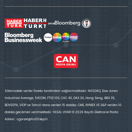
Sitemizdeki veriler Foreks tarafından sağlanmaktadır. NASDAQ, Dow Jones
Industrial Average, SHCOM, FTSE 100, CAC 40, DAX 30, Hang Seng, IBEX 35,
BOVESPA, VİOP ve Tahvil-bono verileri 15 dakika; CME, NYMEX VE S&P verileri 10
dakika gecikmeli verilmektedir. YASAL UYARI © 2026 Kayıtlı Elektronik Posta
Adresi : cgorsel@hs03.kep.tr