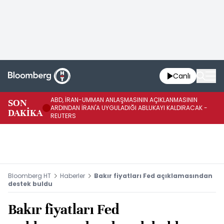
Canlı
ABD, İRAN-UMMAN ANLAŞMASININ AÇIKLANMASININ
AB
SON
ARDINDAN İRAN'A UYGULADIĞI ABLUKAYI KALDIRACAK -
GE
DAKİKA
REUTERS
UY
Bloomberg HT
Haberler
Bakır fiyatları Fed açıklamasından
destek buldu
Bakır fiyatları Fed