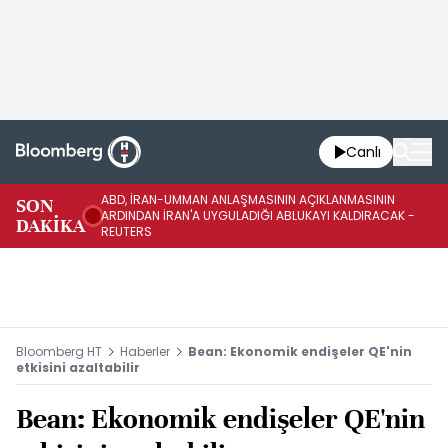
Canlı
ABD, İRAN-UMMAN ANLAŞMASININ AÇIKLANMASININ
AB
SON
ARDINDAN İRAN'A UYGULADIĞI ABLUKAYI KALDIRACAK -
GE
DAKİKA
REUTERS
UY
Bloomberg HT
Haberler
Bean: Ekonomik endişeler QE'nin
etkisini azaltabilir
Bean: Ekonomik endişeler QE'nin