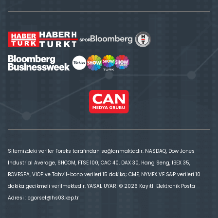
Sitemizdeki veriler Foreks tarafından sağlanmaktadır. NASDAQ, Dow Jones
Industrial Average, SHCOM, FTSE 100, CAC 40, DAX 30, Hang Seng, IBEX 35,
BOVESPA, VİOP ve Tahvil-bono verileri 15 dakika; CME, NYMEX VE S&P verileri 10
dakika gecikmeli verilmektedir. YASAL UYARI © 2026 Kayıtlı Elektronik Posta
Adresi : cgorsel@hs03.kep.tr