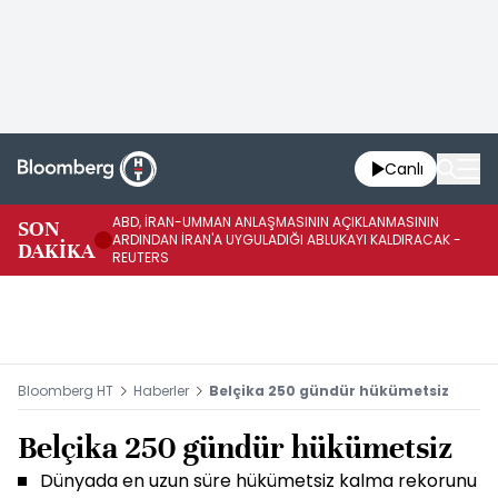
Canlı
ABD, İRAN-UMMAN ANLAŞMASININ AÇIKLANMASININ
AB
SON
ARDINDAN İRAN'A UYGULADIĞI ABLUKAYI KALDIRACAK -
GE
DAKİKA
REUTERS
UY
Bloomberg HT
Haberler
Belçika 250 gündür hükümetsiz
Belçika 250 gündür hükümetsiz
Dünyada en uzun süre hükümetsiz kalma rekorunu