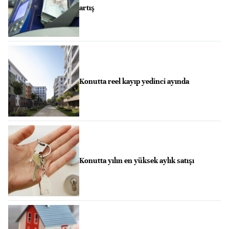
artış
Konutta reel kayıp yedinci ayında
Konutta yılın en yüksek aylık satışı