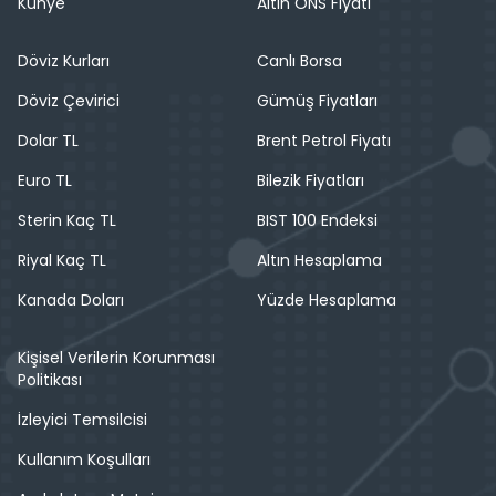
Künye
Altın ONS Fiyatı
Döviz Kurları
Canlı Borsa
Döviz Çevirici
Gümüş Fiyatları
Dolar TL
Brent Petrol Fiyatı
Euro TL
Bilezik Fiyatları
Sterin Kaç TL
BIST 100 Endeksi
Riyal Kaç TL
Altın Hesaplama
Kanada Doları
Yüzde Hesaplama
Kişisel Verilerin Korunması
Politikası
İzleyici Temsilcisi
Kullanım Koşulları