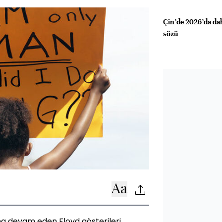
Çin’de 2026’da dah
sözü
a devam eden Floyd gösterileri,