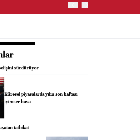
İRAN VE UMMAN, HÜRMÜZ 
OLUŞTURMAYI PLANLIYOR
nlar
elişini sürdürüyor
Küresel piyasalarda yılın son haftası
iyimser hava
uşatan tatbikat