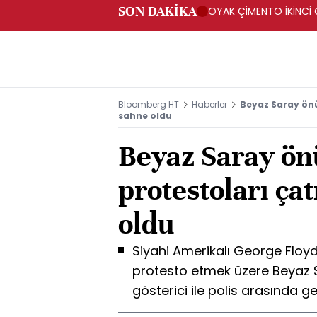
SON DAKİKA
OYAK ÇİMENTO İKİNCİ Ç
Bloomberg HT
Haberler
Beyaz Saray önü
sahne oldu
Beyaz Saray ön
protestoları ça
oldu
Siyahi Amerikalı George Floy
protesto etmek üzere Beyaz 
gösterici ile polis arasında g