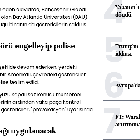
4
Yabancı h
eden olaylarda, Bahçeşehir Global
döndü
olan Bay Atlantic Üniversitesi (BAU)
u binanın da göstericilerin saldırısı
5
örü engelleyip polise
Trump'ın 
iddiası
6
 şekilde devam ederken, yerdeki
ir Amerikalı, çevredeki göstericiler
ise teslim edildi.
Avrupa'da
 yüzü kapalı söz konusu muhtemel
7
esinin ardından yaka paça kontrol
en göstericiler, "provokasyon" uyarısında
FT: Warsh
artırımın
ağı uygulanacak