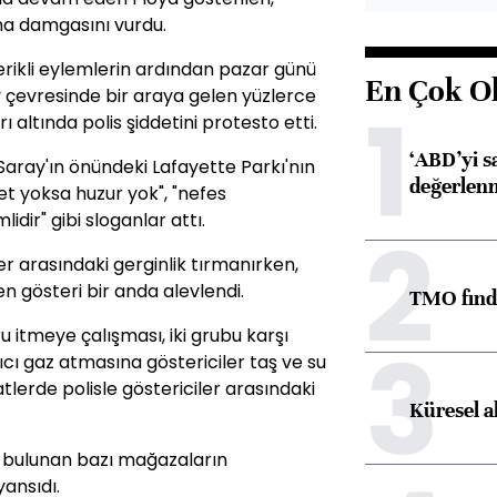
a damgasını vurdu.
rikli eylemlerin ardından pazar günü
En Çok O
 çevresinde bir araya gelen yüzlerce
1
rı altında polis şiddetini protesto etti.
‘ABD’yi s
Saray'ın önündeki Lafayette Parkı'nın
değerlen
et yoksa huzur yok", "nefes
idir" gibi sloganlar attı.
2
er arasındaki gerginlik tırmanırken,
n gösteri bir anda alevlendi.
TMO fındık
ru itmeye çalışması, iki grubu karşı
3
tıcı gaz atmasına göstericiler taş ve su
aatlerde polisle göstericiler arasındaki
Küresel a
 bulunan bazı mağazaların
ansıdı.