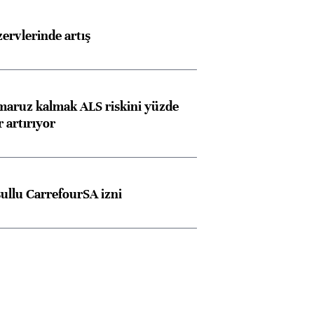
rvlerinde artış
 maruz kalmak ALS riskini yüzde
 artırıyor
şullu CarrefourSA izni