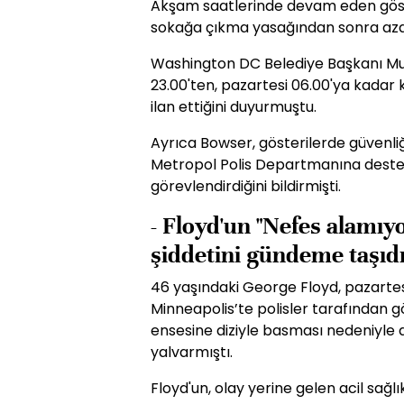
Akşam saatlerinde devam eden göste
sokağa çıkma yasağından sonra aza
Washington DC Belediye Başkanı Mur
23.00'ten, pazartesi 06.00'ya kadar
ilan ettiğini duyurmuştu.
Ayrıca Bowser, gösterilerde güvenli
Metropol Polis Departmanına destek 
görevlendirdiğini bildirmişti.
- Floyd'un "Nefes alamıy
şiddetini gündeme taşıd
46 yaşındaki George Floyd, pazartesi
Minneapolis’te polisler tarafından gö
ensesine diziyle basması nedeniyle 
yalvarmıştı.
Floyd'un, olay yerine gelen acil sağlık