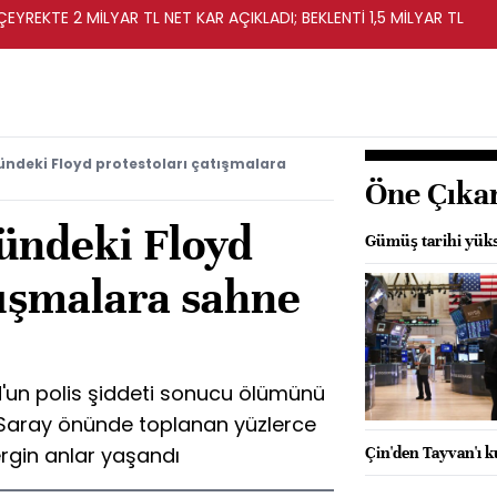
EYREKTE 2 MİLYAR TL NET KAR AÇIKLADI; BEKLENTİ 1,5 MİLYAR TL
ndeki Floyd protestoları çatışmalara
Öne Çıka
ündeki Floyd
Gümüş tarihi yüks
tışmalara sahne
d'un polis şiddeti sonucu ölümünü
Saray önünde toplanan yüzlerce
ergin anlar yaşandı
Çin'den Tayvan'ı k