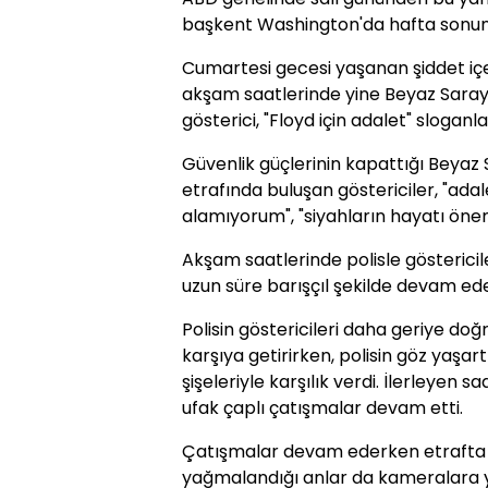
başkent Washington'da hafta sonun
Cumartesi gecesi yaşanan şiddet içe
akşam saatlerinde yine Beyaz Saray
gösterici, "Floyd için adalet" sloganla
Güvenlik güçlerinin kapattığı Beyaz 
etrafında buluşan göstericiler, "adal
alamıyorum", "siyahların hayatı öneml
Akşam saatlerinde polisle göstericil
uzun süre barışçıl şekilde devam ede
Polisin göstericileri daha geriye doğ
karşıya getirirken, polisin göz yaşar
şişeleriyle karşılık verdi. İlerleyen s
ufak çaplı çatışmalar devam etti.
Çatışmalar devam ederken etrafta
yağmalandığı anlar da kameralara y