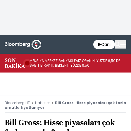
Canlı
SON
MEKSİKA MERKEZ BANKASI FAİZ ORANINI YÜZDE 6,50'DE
OY
DAKİKA
SABİT BIRAKTI; BEKLENTİ YÜZDE 6,50
AÇ
Bloomberg HT
Haberler
Bill Gross: Hisse piyasaları çok fazla
umutla fiyatlanıyor
Bill Gross: Hisse piyasaları çok