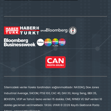
Sitemizdeki veriler Foreks tarafından sağlanmaktadır. NASDAQ, Dow Jones
Industrial Average, SHCOM, FTSE 100, CAC 40, DAX 30, Hang Seng, IBEX 35,
BOVESPA, VİOP ve Tahvil-bono verileri 15 dakika; CME, NYMEX VE S&P verileri 10
dakika gecikmeli verilmektedir. YASAL UYARI © 2026 Kayıtlı Elektronik Posta