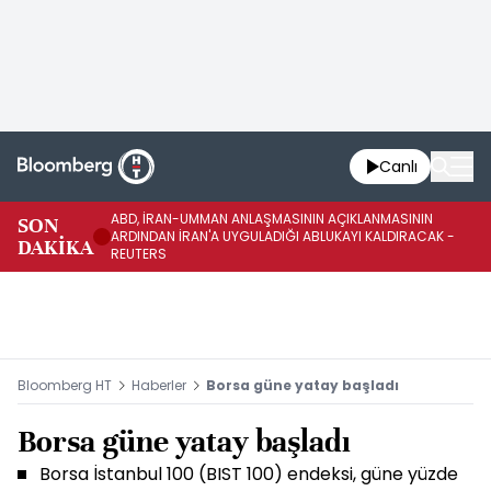
Canlı
ABD, İRAN-UMMAN ANLAŞMASININ AÇIKLANMASININ
AB
SON
ARDINDAN İRAN'A UYGULADIĞI ABLUKAYI KALDIRACAK -
GE
DAKİKA
REUTERS
UY
Bloomberg HT
Haberler
Borsa güne yatay başladı
Borsa güne yatay başladı
Borsa İstanbul 100 (BIST 100) endeksi, güne yüzde