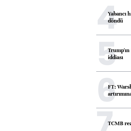
4
Yabancı h
döndü
5
Trump'ın 
iddiası
6
FT: Warsh
artırımın
7
TCMB reze