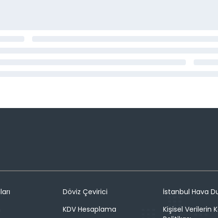
ları
Döviz Çevirici
İstanbul Hava 
n
KDV Hesaplama
Kişisel Verilerin