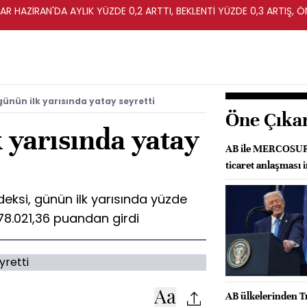
R HAZİRAN'DA AYLIK YÜZDE 0,2 ARTTI, BEKLENTİ YÜZDE 0,3 ARTIŞ, Ö
ünün ilk yarısında yatay seyretti
Öne Çıka
 yarısında yatay
AB ile MERCOSUR a
ticaret anlaşması 
deksi, günün ilk yarısında yüzde
8.021,36 puandan girdi
AB ülkelerinden T