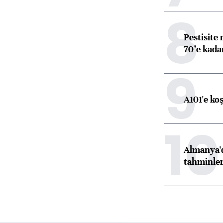
8
Pestisite
70’e kadar
9
A101'e ko
10
Almanya'd
tahminler