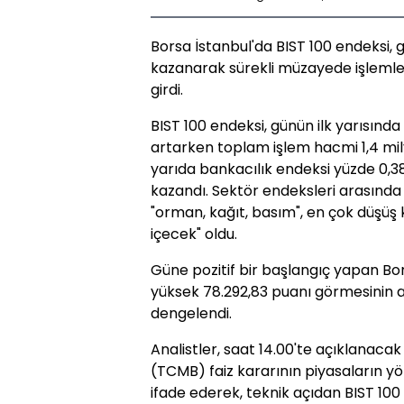
Borsa İstanbul'da BIST 100 endeksi, 
kazanarak sürekli müzayede işlemle
girdi.
BIST 100 endeksi, günün ilk yarısınd
artarken toplam işlem hacmi 1,4 mily
yarıda bankacılık endeksi yüzde 0,3
kazandı. Sektör endeksleri arasında 
"orman, kağıt, basım", en çok düşüş k
içecek" oldu.
Güne pozitif bir başlangıç yapan Bor
yüksek 78.292,83 puanı görmesinin 
dengelendi.
Analistler, saat 14.00'te açıklanac
(TCMB) faiz kararının piyasaların yön
ifade ederek, teknik açıdan BIST 100