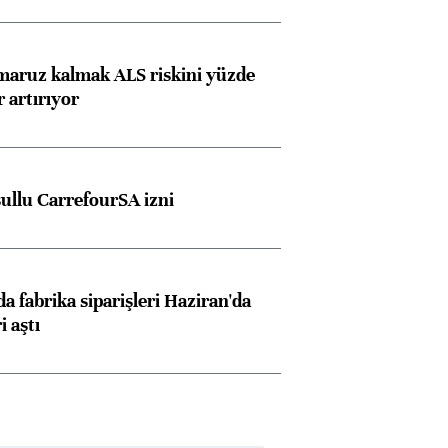
 maruz kalmak ALS riskini yüzde
 artırıyor
şullu CarrefourSA izni
a fabrika siparişleri Haziran'da
i aştı