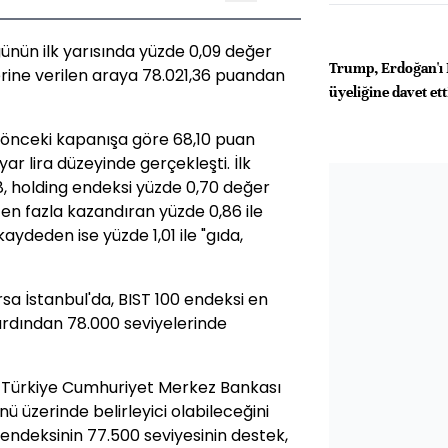
günün ilk yarısında yüzde 0,09 değer
Trump, Erdoğan'ı
rine verilen araya 78.021,36 puandan
üyeliğine davet ett
a önceki kapanışa göre 68,10 puan
ar lira düzeyinde gerçekleşti. İlk
8, holding endeksi yüzde 0,70 değer
en fazla kazandıran yüzde 0,86 ile
aydeden ise yüzde 1,01 ile "gıda,
sa İstanbul'da, BIST 100 endeksi en
ardından 78.000 seviyelerinde
ak Türkiye Cumhuriyet Merkez Bankası
ü üzerinde belirleyici olabileceğini
 endeksinin 77.500 seviyesinin destek,