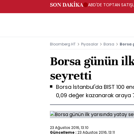
SON DAKİKA
ABD'DE TOPTAN SATIŞLA
Bloomberg HT
Piyasalar
Borsa
Borsa g
Borsa günün ilk
seyretti
Borsa İstanbul'da BIST 100 en
0,09 değer kazanarak araya 7
23 Ağustos 2016, 13:10
Güncelleme :
23 Ağustos 2016, 13:11