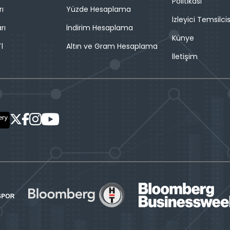
Politikası
rı
Yüzde Hesaplama
İzleyici Temsilcis
rı
İndirim Hesaplama
Künye
l
Altın ve Gram Hesaplama
İletişim