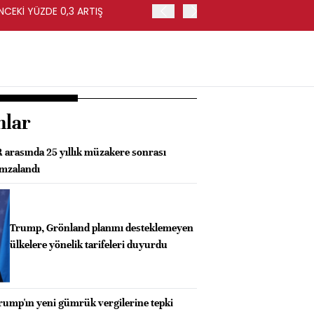
NCEKİ YÜZDE 0,3 ARTIŞ
APOLLO, EASYJET'İ HİSSE 
nlar
rasında 25 yıllık müzakere sonrası
imzalandı
Trump, Grönland planını desteklemeyen
ülkelere yönelik tarifeleri duyurdu
rump'ın yeni gümrük vergilerine tepki