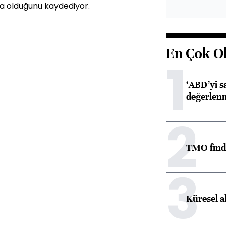
a olduğunu kaydediyor.
En Çok O
1
‘ABD’yi s
değerlen
2
TMO fındık
3
Küresel a