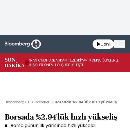
Canlı
SON
İRAN CUMHURBAŞKANI PEZEŞKİYAN: KOMŞU ÜLKELERLE
BE
DAKİKA
İLİŞKİLER ÖNEMLİ ÖLÇÜDE İYİLEŞTİ
OL
Bloomberg HT
Haberler
Borsada %2.94'lük hızlı yükseliş
Borsada %2.94'lük hızlı yükseliş
Borsa günün ilk yarısında hızlı yükseldi