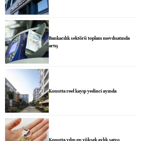
Bankacılık sektörü toplam mevduatında
artış
Konutta reel kayıp yedinci ayında
Konutta yılın en yüksek aylık satışı