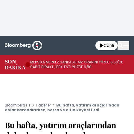
Canlı
SON
MEKSİKA MERKEZ BANKASI FAİZ ORANINI YÜZDE 6,50'DE
OY
DAKİKA
SABİT BIRAKTI; BEKLENTİ YÜZDE 6,50
AÇ
Bloomberg HT
Haberler
Bu hafta, yatırım araçlarından
dolar kazandırırken, borsa ve altın kaybettirdi
Bu hafta, yatırım araçlarından