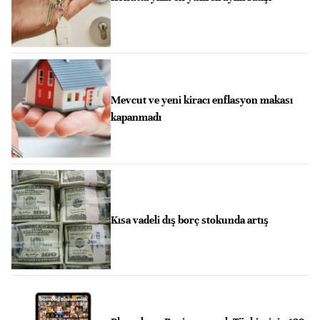
Mevcut ve yeni kiracı enflasyon makası
kapanmadı
Kısa vadeli dış borç stokunda artış