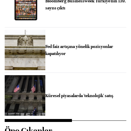
Bloomberg Businessweek Türkiye'nin 139.
sayısı çıktı
Fed faiz artışına yönelik pozisyonlar
kapatılıyor
Küresel piyasalarda 'teknolojik' satış
Öne Çıkanlar