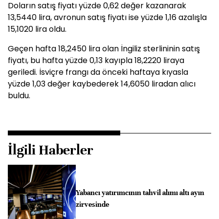
Doların satış fiyatı yüzde 0,62 değer kazanarak
13,5440 lira, avronun satış fiyatı ise yüzde 1,16 azalışla
15,1020 lira oldu.
Geçen hafta 18,2450 lira olan İngiliz sterlininin satış
fiyatı, bu hafta yüzde 0,13 kayıpla 18,2220 liraya
geriledi. İsviçre frangı da önceki haftaya kıyasla
yüzde 1,03 değer kaybederek 14,6050 liradan alıcı
buldu.
İlgili Haberler
Yabancı yatırımcının tahvil alımı altı ayın
zirvesinde