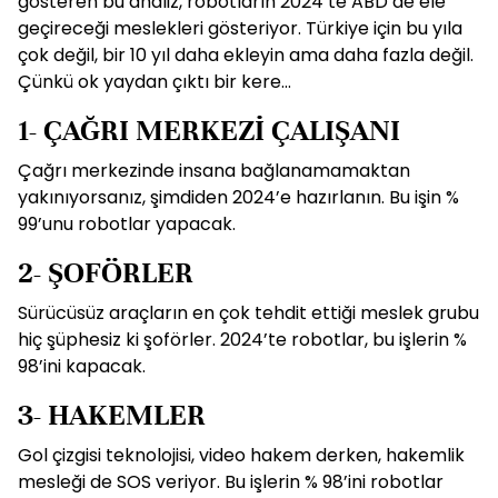
gösteren bu analiz, robotların 2024’te ABD’de ele
geçireceği meslekleri gösteriyor. Türkiye için bu yıla
çok değil, bir 10 yıl daha ekleyin ama daha fazla değil.
Çünkü ok yaydan çıktı bir kere…
1- ÇAĞRI MERKEZİ ÇALIŞANI
Çağrı merkezinde insana bağlanamamaktan
yakınıyorsanız, şimdiden 2024’e hazırlanın. Bu işin %
99’unu robotlar yapacak.
2- ŞOFÖRLER
Sürücüsüz araçların en çok tehdit ettiği meslek grubu
hiç şüphesiz ki şoförler. 2024’te robotlar, bu işlerin %
98’ini kapacak.
3- HAKEMLER
Gol çizgisi teknolojisi, video hakem derken, hakemlik
mesleği de SOS veriyor. Bu işlerin % 98’ini robotlar