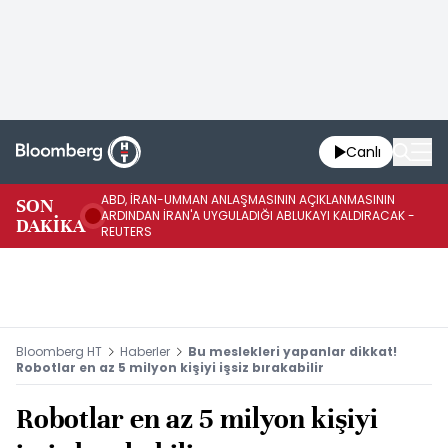
Canlı
ABD, İRAN-UMMAN ANLAŞMASININ AÇIKLANMASININ
AB
SON
ARDINDAN İRAN'A UYGULADIĞI ABLUKAYI KALDIRACAK -
GE
DAKİKA
REUTERS
UY
Bloomberg HT
Haberler
Bu meslekleri yapanlar dikkat!
Robotlar en az 5 milyon kişiyi işsiz bırakabilir
Robotlar en az 5 milyon kişiyi