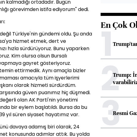
ın kalmadığı ortadadır. Bugün
nlığı görevimden istifa ediyorum" dedi.
rı:
En Çok O
1
değil Türkiye'nin gündemi oldu. Şu anda
rsa'ya hizmet etmek, dert ve
Trump'tan
ımızı hızla sürdürüyoruz. Bunu yaparken
ruz. Kim olursa olsun Bursalı
2
 yapmaya gayret gösteriyoruz.
emin ettirmedik. Aynı amaçla bizler
Trump: İr
olmaması amacıyla tüm işyerlerimi
varabiliri
şkanı olarak hizmeti sürdürdüm.
 karşısında güven puanımız hiç düşmedi.
3
 değerli olan AK Parti'nin yönetimi
ında bir eylem başlatıldı. Bursa da bu
Resmi Ga
39 yıl süren siyaset hayatımız var.
mrünü davaya adamış biri olarak, 24
zmet konusunda adımlar attık. Bu yolda