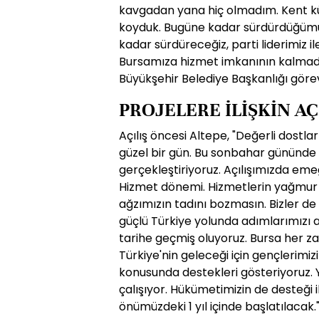
kavgadan yana hiç olmadım. Kent kü
koyduk. Bugüne kadar sürdürdüğümüz
kadar sürdüreceğiz, parti liderimiz 
Bursamıza hizmet imkanının kalmadığ
Büyükşehir Belediye Başkanlığı göre
PROJELERE İLİŞKİN A
Açılış öncesi Altepe, "Değerli dostl
güzel bir gün. Bu sonbahar gününde g
gerçekleştiriyoruz. Açılışımızda em
Hizmet dönemi. Hizmetlerin yağmur g
ağzımızın tadını bozmasın. Bizler de
güçlü Türkiye yolunda adımlarımızı at
tarihe geçmiş oluyoruz. Bursa her z
Türkiye'nin geleceği için gençlerimiz
konusunda destekleri gösteriyoruz. 
çalışıyor. Hükümetimizin de desteği i
önümüzdeki 1 yıl içinde başlatılacak.