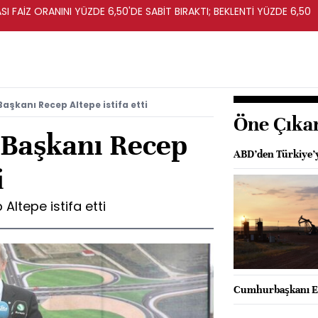
I FAİZ ORANINI YÜZDE 6,50'DE SABİT BIRAKTI; BEKLENTİ YÜZDE 6,50
aşkanı Recep Altepe istifa etti
Öne Çıka
 Başkanı Recep
ABD’den Türkiye’y
i
Altepe istifa etti
Cumhurbaşkanı Er