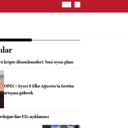
OYAK ÇİMENTO İKİNCİ ÇEY
nlar
e kripto düzenlemeleri: Yeni oyun planı
OPEC+ üyesi 8 ülke Ağustos'ta üretim
artışına gidecek
doğan'dan F35 açıklaması