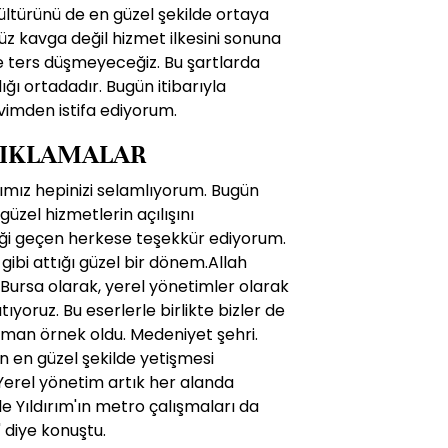
ltürünü de en güzel şekilde ortaya
 kavga değil hizmet ilkesini sonuna
ile ters düşmeyeceğiz. Bu şartlarda
ı ortadadır. Bugün itibarıyla
vimden istifa ediyorum.
ÇIKLAMALAR
arımız hepinizi selamlıyorum. Bugün
üzel hizmetlerin açılışını
eği geçen herkese teşekkür ediyorum.
ibi attığı güzel bir dönem.Allah
 Bursa olarak, yerel yönetimler olarak
ıyoruz. Bu eserlerle birlikte bizler de
aman örnek oldu. Medeniyet şehri.
in en güzel şekilde yetişmesi
Yerel yönetim artık her alanda
le Yıldırım'ın metro çalışmaları da
" diye konuştu.