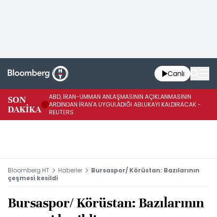
Canlı
ABD, İRAN-UMMAN ANLAŞMASININ AÇIKLANMASININ
AB
SON
ARDINDAN İRAN'A UYGULADIĞI ABLUKAYI KALDIRACAK -
GE
DAKİKA
REUTERS
UY
Bloomberg HT
Haberler
Bursaspor/ Körüstan: Bazılarının
çeşmesi kesildi
Bursaspor/ Körüstan: Bazılarının