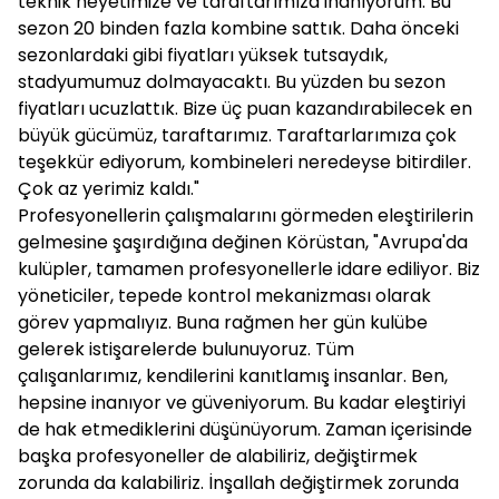
teknik heyetimize ve taraftarımıza inanıyorum. Bu
sezon 20 binden fazla kombine sattık. Daha önceki
sezonlardaki gibi fiyatları yüksek tutsaydık,
stadyumumuz dolmayacaktı. Bu yüzden bu sezon
fiyatları ucuzlattık. Bize üç puan kazandırabilecek en
büyük gücümüz, taraftarımız. Taraftarlarımıza çok
teşekkür ediyorum, kombineleri neredeyse bitirdiler.
Çok az yerimiz kaldı."
Profesyonellerin çalışmalarını görmeden eleştirilerin
gelmesine şaşırdığına değinen Körüstan, "Avrupa'da
kulüpler, tamamen profesyonellerle idare ediliyor. Biz
yöneticiler, tepede kontrol mekanizması olarak
görev yapmalıyız. Buna rağmen her gün kulübe
gelerek istişarelerde bulunuyoruz. Tüm
çalışanlarımız, kendilerini kanıtlamış insanlar. Ben,
hepsine inanıyor ve güveniyorum. Bu kadar eleştiriyi
de hak etmediklerini düşünüyorum. Zaman içerisinde
başka profesyoneller de alabiliriz, değiştirmek
zorunda da kalabiliriz. İnşallah değiştirmek zorunda