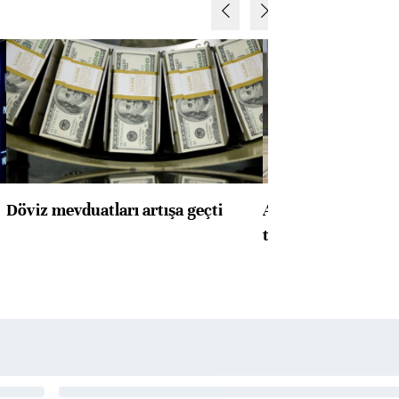
Döviz mevduatları artışa geçti
ABD'de konut başla
toparlandı