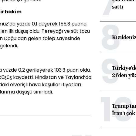
7
sattı
yir hakim
8
muz’da yüzde 0,1 düşerek 155,3 puana
len ilk düşüş oldu. Tereyağı ve süt tozu
Kızıldeni
kın Doğu’dan gelen talep sayesinde
gelendi.
9
Türkiye'd
yüzde 0,2 gerileyerek 103,3 puan oldu.
21'den yüz
düşüş kaydetti. Hindistan ve Tayland’da
ki elverişli hava koşulları fiyatları
10
lanma düşüşü sınırladı.
Trump'tan
İran'ı çok