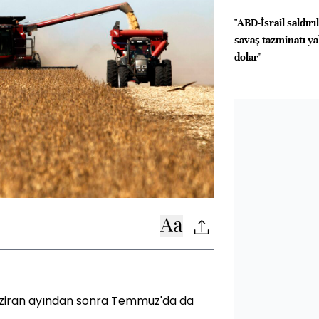
"ABD-İsrail saldır
savaş tazminatı ya
dolar"
Haziran ayından sonra Temmuz'da da