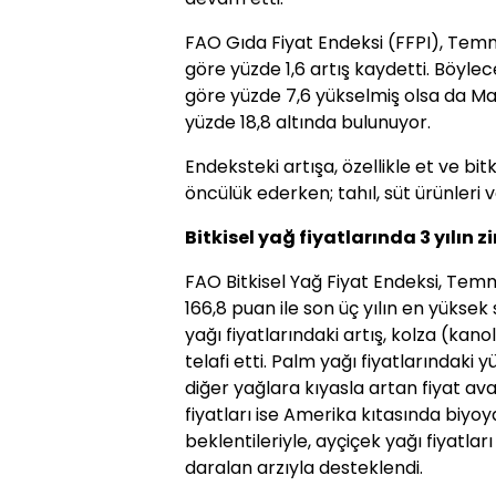
FAO Gıda Fiyat Endeksi (FFPI), Temm
göre yüzde 1,6 artış kaydetti. Böyle
göre yüzde 7,6 yükselmiş olsa da Mar
yüzde 18,8 altında bulunuyor.
Endeksteki artışa, özellikle et ve bitk
öncülük ederken; tahıl, süt ürünleri 
Bitkisel yağ fiyatlarında 3 yılın zi
FAO Bitkisel Yağ Fiyat Endeksi, Tem
166,8 puan ile son üç yılın en yüksek
yağı fiyatlarındaki artış, kolza (kano
telafi etti. Palm yağı fiyatlarındaki y
diğer yağlara kıyasla artan fiyat av
fiyatları ise Amerika kıtasında biyo
beklentileriyle, ayçiçek yağı fiyatla
daralan arzıyla desteklendi.