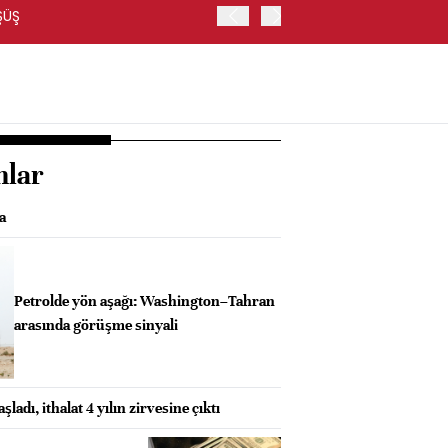
ŞÜŞ
BORSA İSTANBUL'DA BANKA
nlar
a
Petrolde yön aşağı: Washington–Tahran
arasında görüşme sinyali
ladı, ithalat 4 yılın zirvesine çıktı