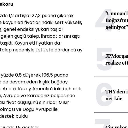
4
rekoru
"Umman'la
de 1,2 artışla 127,3 puana çıkarak
Boğazı'nı
ve koyun eti fiyatlarındaki sert yükseliş
gelmiyor"
, genel endeksi yukarı taşıdı.
gelen güçlü talep, ihracat arzını aştı
5
taşıdı. Koyun eti fiyatları da
 talep nedeniyle üst üste dördüncü ay
JPMorgan
realize ett
 yüzde 0,8 düşerek 106,5 puana
6
re’de devam eden kışlık buğday
ldu. Ancak Kuzey Amerika’daki baharlık
THY'den i
i, Avrupa ve Karadeniz bölgesinde
net kâr
sı fiyat düşüşünü sınırladı. Mısır
aş olması ve Doğu Avrupa ile
destek buldu.
Çin rekor 
yüzde 1,8 geriledi.