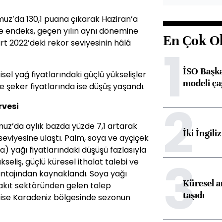
uz’da 130,1 puana çıkarak Haziran’a
ce endeks, geçen yılın aynı dönemine
En Çok O
t 2022’deki rekor seviyesinin hâlâ
1
İSO Başka
isel yağ fiyatlarındaki güçlü yükselişler
modeli ça
ve şeker fiyatlarında ise düşüş yaşandı.
2
rvesi
muz’da aylık bazda yüzde 7,1 artarak
İki İngili
 seviyesine ulaştı. Palm, soya ve ayçiçek
la) yağı fiyatlarındaki düşüşü fazlasıyla
3
ükseliş, güçlü küresel ithalat talebi ve
antajından kaynaklandı. Soya yağı
Küresel ar
yakıt sektöründen gelen talep
taşıdı
rı ise Karadeniz bölgesinde sezonun