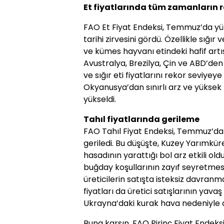
Et fiyatlarında tüm zamanların 
FAO Et Fiyat Endeksi, Temmuz’da yüz
tarihi zirvesini gördü. Özellikle sığır 
ve kümes hayvanı etindeki hafif artış
Avustralya, Brezilya, Çin ve ABD’den 
ve sığır eti fiyatlarını rekor seviyeye 
Okyanusya’dan sınırlı arz ve yüksek
yükseldi.
Tahıl fiyatlarında gerileme
FAO Tahıl Fiyat Endeksi, Temmuz’da
geriledi. Bu düşüşte, Kuzey Yarımkü
hasadının yarattığı bol arz etkili o
buğday koşullarının zayıf seyretmes
üreticilerin satışta isteksiz davranma
fiyatları da üretici satışlarının yav
Ukrayna’daki kurak hava nedeniyle 
Buna karşın, FAO Pirinç Fiyat Endeksi 