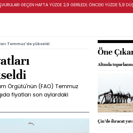
URULARI GEÇEN HAFTA YÜZDE 2,9 GERİLEDİ; ÖNCEKİ YÜZDE 5,9 DÜ
tları Temmuz'da yükseldi
Öne Çıka
atları
Altında toparlanm
seldi
Tarım Örgütü'nün (FAO) Temmuz
gıda fiyatları son aylardaki
Çin’de ihracat yavaş