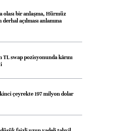
 olası bir anlaşma, Hürmüz
n derhal açılması anlamına
 TL swap pozisyonunda kârını
i
kinci çeyrekte 197 milyon dolar
düşük faizli uzun vadeli tahvil