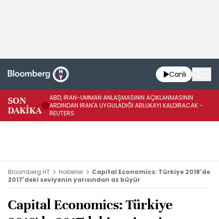
Canlı
ABD, İRAN-UMMAN ANLAŞMASININ AÇIKLANMASININ
AB
SON
ARDINDAN İRAN'A UYGULADIĞI ABLUKAYI KALDIRACAK -
GE
DAKİKA
REUTERS
UY
Bloomberg HT
Haberler
Capital Economics: Türkiye 2018'de
2017'deki seviyenin yarısından az büyür
Capital Economics: Türkiye