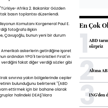
"Türkiye-Afrika 2. Bakanlar Gözden
ak basın toplantısı düzenlendi.
lisyonun Komutanı Korgeneral Paul E.
En Çok O
1
diği fotoğrafa ilişkin
e, Çavuşoğlu, bunun yeni bir durum
ABD tarım
sürpriz
Amerikalı askerlerin getirdiğine işaret
2
 ardından YPG'li teröristleri Fırat'ın
rdiğini fakat diğer verdiği sözler gibi
Altına AB
e Irak sınırına yakın bölgelerinde cepler
3
etinin bulunduğunu belirterek "(ABD
devam ettirmek için bir bahane olarak
ING'den d
gruplar halindeki DEAŞ'lılara