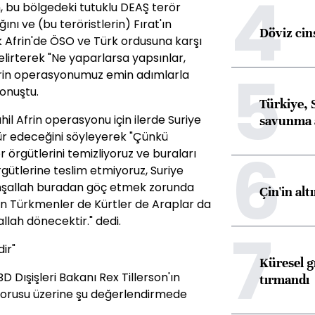
4
in, bu bölgedeki tutuklu DEAŞ terör
nı ve (bu teröristlerin) Fırat'ın
Döviz cins
k Afrin'de ÖSO ve Türk ordusuna karşı
elirterek "Ne yaparlarsa yapsınlar,
5
Afrin operasyonumuz emin adımlarla
konuştu.
Türkiye, 
il Afrin operasyonu için ilerde Suriye
savunma 
kür edeceğini söyleyerek "Çünkü
6
 örgütlerini temizliyoruz ve buraları
rgütlerine teslim etmiyoruz, Suriye
e inşallah buradan göç etmek zorunda
Çin'in alt
ın Türkmenler de Kürtler de Araplar da
llah dönecektir." dedi.
7
ir"
Küresel gı
 Dışişleri Bakanı Rex Tillerson'ın
tırmandı
n sorusu üzerine şu değerlendirmede