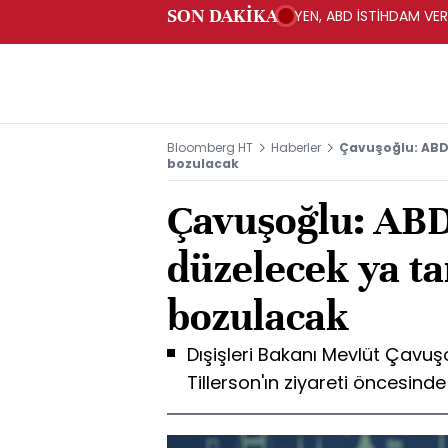
SON DAKİKA
YEN, ABD İSTİHDAM VER
Bloomberg HT
Haberler
Çavuşoğlu: ABD'
bozulacak
Çavuşoğlu: ABD'
düzelecek ya 
bozulacak
Dışişleri Bakanı Mevlüt Çavuşo
Tillerson'ın ziyareti öncesind