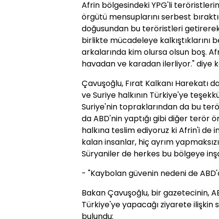
Afrin bölgesindeki YPG'li teröristler
örgütü mensuplarını serbest bıraktığı
doğusundan bu teröristleri getirere
birlikte mücadeleye kalkıştıklarını b
arkalarında kim olursa olsun boş. 
havadan ve karadan ilerliyor." diye 
Çavuşoğlu, Fırat Kalkanı Harekatı dah
ve Suriye halkının Türkiye'ye teşek
Suriye'nin topraklarından da bu terör
da ABD'nin yaptığı gibi diğer terör ö
halkına teslim ediyoruz ki Afrin'i d
kalan insanlar, hiç ayrım yapmaksız
Süryaniler de herkes bu bölgeye inşa
- "Kaybolan güvenin nedeni de ABD'd
Bakan Çavuşoğlu, bir gazetecinin, ABD
Türkiye'ye yapacağı ziyarete ilişki
bulundu: