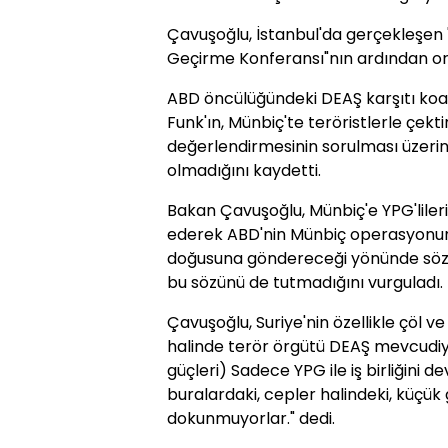
Çavuşoğlu, İstanbul'da gerçekleşen 
Geçirme Konferansı"nın ardından ort
ABD öncülüğündeki DEAŞ karşıtı koa
Funk'ın, Münbiç'te teröristlerle çektir
değerlendirmesinin sorulması üzerin
olmadığını kaydetti.
Bakan Çavuşoğlu, Münbiç'e YPG'lileri 
ederek ABD'nin Münbiç operasyonunun
doğusuna göndereceği yönünde söz ve
bu sözünü de tutmadığını vurguladı.
Çavuşoğlu, Suriye'nin özellikle çöl v
halinde terör örgütü DEAŞ mevcudiy
güçleri) Sadece YPG ile iş birliğini 
buralardaki, cepler halindeki, küçük 
dokunmuyorlar." dedi.