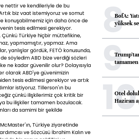
8
e nettir ve kendileriyle de bu
 Artık biz vaat istemiyoruz ve somut
BofA: Yatı
D ile konuşabilmemiz için daha önce de
yüksek se
enin tesis edilmesi gerekiyor.
 Çünkü Türkiye hiçbir müttefikine,
9
apmaz, yapmamıştır, yapmaz. Ama
lar, yanlışlar gördük, FETÖ konusunda,
Trump'tan
de söyledim ABD bize verdiği sözleri
tamamen o
e ne kadar güvenilir olur? Dolayısıyla
ler olarak ABD'ye güvenimizin
10
den tesis edilmesi gerekiyor ve artık
mlar istiyoruz. Tillerson'ın bu
Otel dolu
iz çünkü ilişkilerimiz çok kritik bir
Haziran a
z ya bu ilişkiler tamamen bozulacak.
ları da samimi bir şekilde
 McMaster'ın, Türkiye ziyaretinde
rdımcısı ve Sözcüsü İbrahim Kalın ve