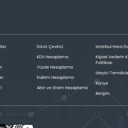
ları
Döviz Çevirici
İstanbul Hava 
n
KDV Hesaplama
Kişisel Verilerin
Politikası
rı
Yüzde Hesaplama
İzleyici Temsilcis
rı
İndirim Hesaplama
Künye
l
Altın ve Gram Hesaplama
İletişim