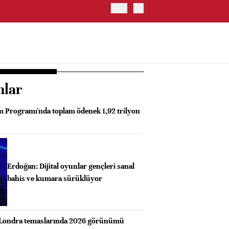
ABD İSTİHDAM VERİLERİ S
nlar
 Programı'nda toplam ödenek 1,92 trilyon
Erdoğan: Dijital oyunlar gençleri sanal
bahis ve kumara sürüklüyor
 Londra temaslarında 2026 görünümü