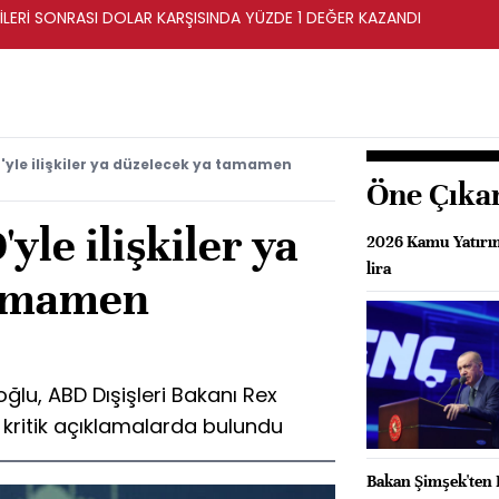
İLERİ SONRASI DOLAR KARŞISINDA YÜZDE 1 DEĞER KAZANDI
yle ilişkiler ya düzelecek ya tamamen
Öne Çıka
yle ilişkiler ya
2026 Kamu Yatırım
lira
tamamen
ğlu, ABD Dışişleri Bakanı Rex
e kritik açıklamalarda bulundu
Bakan Şimşek'ten