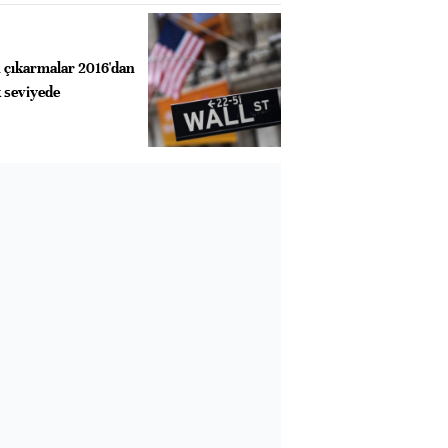
en çıkarmalar 2016'dan
 seviyede