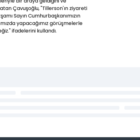
ileriyle bir araya geldiğini ve
atan Çavuşoğlu, "Tillerson'ın ziyareti
kşamı Sayın Cumhurbaşkanımızın
aramızda yapacağımız görüşmelerle
iz." ifadelerini kullandı.