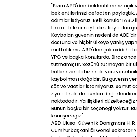
"Bizim ABD'den beklentilerimiz açık v
beklentilerimizi defaaten paylaştık.
adımlar istiyoruz. Belli konuları AB
tekrar tekrar söyledim, kaybolan güv
Kaybolan güvenin nedeni de ABD'dir.
dostuna ve hiçbir ülkeye yanlış y
müttefikimiz ABD'den çok ciddi hata
YPG ve başka konularda. Biraz önce 
tutmamıştır. Sözünü tutmayan bir ülk
halkımızın da bizim de yani yönetici
kaybolması doğaldır. Bu güvenin yeni
söz ve vaatler istemiyoruz. Somut adı
ziyaretinde de bunları değerlendireceğ
noktadadır. Ya ilişkileri düzelteceği
Bunun başka bir seçeneği yoktur. Bun
konuşacağız."
ABD Ulusal Güvenlik Danışmanı H. R.
Cumhurbaşkanlığı Genel Sekreter Ya