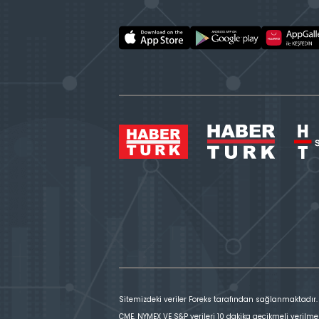
Sitemizdeki veriler Foreks tarafından sağlanmaktadır.
CME, NYMEX VE S&P verileri 10 dakika gecikmeli verilme