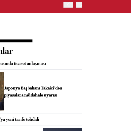
ABD HAZİNE BAKANLIĞI'NIN
nlar
asında ticaret anlaşması
Japonya Başbakanı Takaiçi’den
piyasalara müdahale uyarısı
a yeni tarife tehdidi