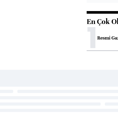
En Çok O
1
Resmi Ga