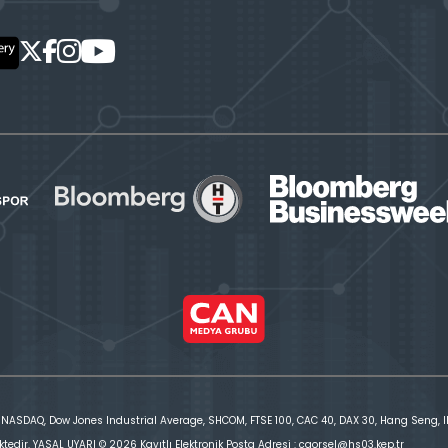
 NASDAQ, Dow Jones Industrial Average, SHCOM, FTSE 100, CAC 40, DAX 30, Hang Seng, IBE
ktedir. YASAL UYARI © 2026 Kayıtlı Elektronik Posta Adresi : cgorsel@hs03.kep.tr