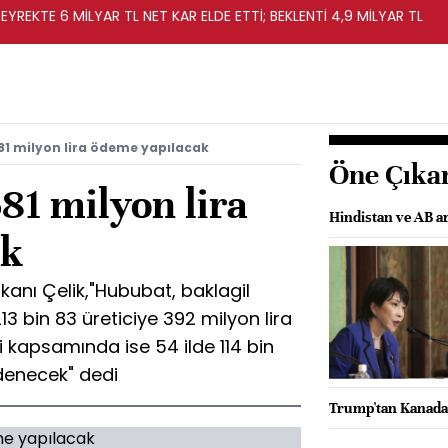
EYREKTE 6 MİLYAR TL NET KAR ELDE ETTİ; BEKLENTİ 4,9 MİLYAR TL
581 milyon lira ödeme yapılacak
Öne Çıka
581 milyon lira
Hindistan ve AB ar
ak
kanı Çelik,"Hububat, baklagil
 bin 83 üreticiye 392 milyon lira
 kapsamında ise 54 ilde 114 bin
ödenecek" dedi
Trump'tan Kanada'y