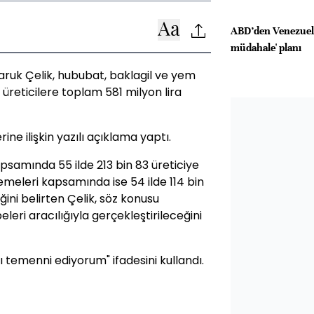
ABD’den Venezuela 
müdahale' planı
aruk Çelik, hububat, baklagil ve yem
üreticilere toplam 581 milyon lira
ne ilişkin yazılı açıklama yaptı.
psamında 55 ilde 213 bin 83 üreticiye
lemeleri kapsamında ise 54 ilde 114 bin
ğini belirten Çelik, söz konusu
leri aracılığıyla gerçekleştirileceğini
nı temenni ediyorum" ifadesini kullandı.