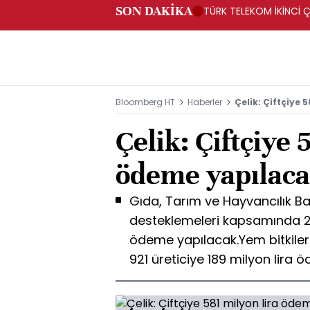
SON DAKİKA
TÜRK TELEKOM İKİNCİ Ç
Bloomberg HT
Haberler
Çelik: Çiftçiye 
Çelik: Çiftçiye 
ödeme yapılac
Gıda, Tarım ve Hayvancılık Ba
desteklemeleri kapsamında 213
ödeme yapılacak.Yem bitkileri
921 üreticiye 189 milyon lira 