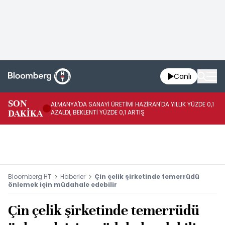
Canlı
SON
ALMANYA'DA SANAYİ ÜRETİMİ HAZİRAN'DA YILLIK YÜZDE 0,1
AL
DAKİKA
AZALDI, BEKLENTİ YÜZDE 0,1 ARTIŞ
AR
Bloomberg HT
Haberler
Çin çelik şirketinde temerrüdü
önlemek için müdahale edebilir
Çin çelik şirketinde temerrüdü