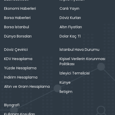
Ekonomi Haberleri
Canlı Yayın
Borsa Haberleri
Döviz Kurları
Borsa İstanbul
Altın Fiyatları
Dünya Borsaları
Dolar Kaç Tl
Döviz Çevirici
İstanbul Hava Durumu
KDV Hesaplama
Kişisel Verilerin Korunması
Politikası
Yüzde Hesaplama
İzleyici Temsilcisi
İndirim Hesaplama
Künye
Altın ve Gram Hesaplama
İletişim
Biyografi
Kullanım Koşulları