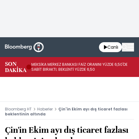
Canlı
SON
MEKSİKA MERKEZ BANKASI FAİZ ORANINI YÜZDE 6,50'DE
OY
DAKİKA
SABİT BIRAKTI; BEKLENTİ YÜZDE 6,50
AÇ
Bloomberg HT
Haberler
Çin'in Ekim ayı dış ticaret fazlası
beklentinin altında
Çin'in Ekim ayı dış ticaret fazlası