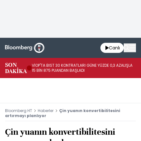
Canlı
SON
VİOP'TA BIST 30 KONTRATLARI GÜNE YÜZDE 0,3 AZALIŞLA
AL
DAKİKA
15 BİN 875 PUANDAN BAŞLADI
AZ
Bloomberg HT
Haberler
Çin yuanın konvertibilitesini
artırmayı planlıyor
Çin yuanın konvertibilitesini