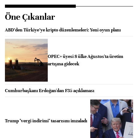
Öne Çıkanlar
ABD’den Türkiye’ye kripto düzenlemeleri: Yeni oyun planı
OPEC+ üyesi 8 ülke Ağustos'ta üretim
artışına gidecek
Cumhurbaşkanı Erdoğan'dan F35 açıklaması
Trump "vergi indirimi" tasarısını imzaladı