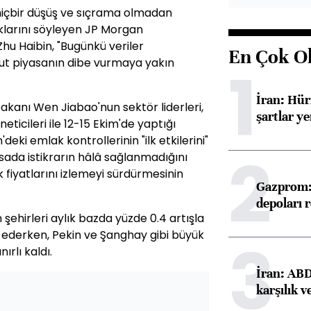
 hiçbir düşüş ve sıçrama olmadan
klarını söyleyen JP Morgan
u Haibin, "Bugünkü veriler
En Çok O
ut piyasanın dibe vurmaya yakın
1
İran: Hü
akanı Wen Jiabao'nun sektör liderleri,
şartlar ye
neticileri ile 12-15 Ekim'de yaptığı
deki emlak kontrollerinin "ilk etkilerini"
2
ada istikrarın hâlâ sağlanmadığını
fiyatlarını izlemeyi sürdürmesinin
Gazprom: 
depoları 
hirleri aylık bazda yüzde 0.4 artışla
k ederken, Pekin ve Şanghay gibi büyük
3
nırlı kaldı.
İran: ABD 
karşılık v