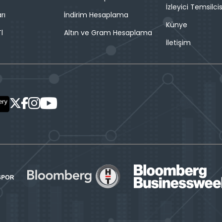
İzleyici Temsilcis
rı
İndirim Hesaplama
Künye
l
Altın ve Gram Hesaplama
İletişim