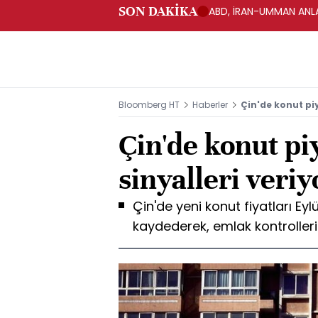
SON DAKİKA
ABD, İRAN-UMMAN ANLA
Bloomberg HT
Haberler
Çin'de konut piy
Çin'de konut piy
sinyalleri veriy
Çin'de yeni konut fiyatları Ey
kaydederek, emlak kontrollerin