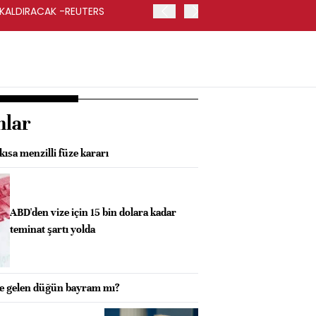
 KALDIRACAK -REUTERS
ABD DIŞİŞLERİ BAKANLIĞI
UYGULANACAK
nlar
kısa menzilli füze kararı
ABD'den vize için 15 bin dolara kadar
teminat şartı yolda
le gelen düğün bayram mı?