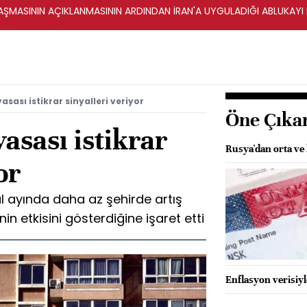
ŞMASININ AÇIKLANMASININ ARDINDAN İRAN'A UYGULADIĞI ABLUKAYI
asası istikrar sinyalleri veriyor
Öne Çıka
asası istikrar
Rusya'dan orta ve 
or
lül ayında daha az şehirde artış
in etkisini gösterdiğine işaret etti
Enflasyon verisiy