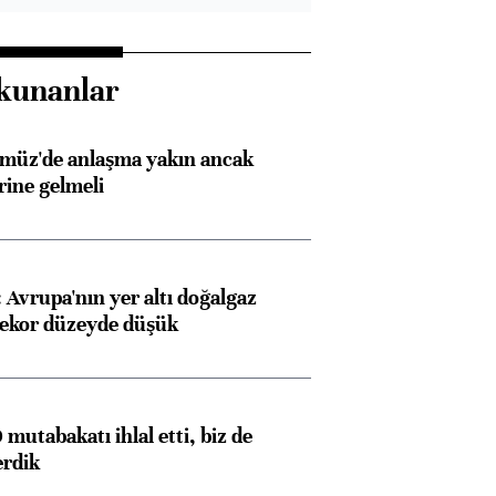
kunanlar
rmüz'de anlaşma yakın ancak
rine gelmeli
Avrupa'nın yer altı doğalgaz
rekor düzeyde düşük
mutabakatı ihlal etti, biz de
erdik