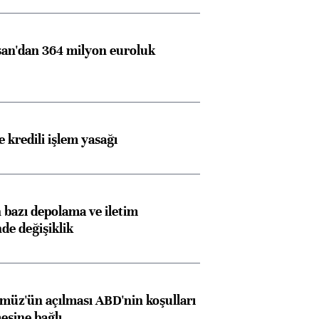
an'dan 364 milyon euroluk
 kredili işlem yasağı
bazı depolama ve iletim
nde değişiklik
müz'ün açılması ABD'nin koşulları
esine bağlı