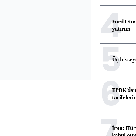
4
Ford Otos
yatırım
5
Üç hisseye
6
EPDK'dan 
tarifeleri
7
İran: Hür
kabul etm