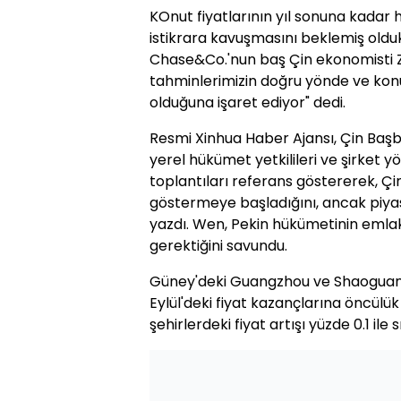
KOnut fiyatlarının yıl sonuna kadar
istikrara kavuşmasını beklemiş oldu
Chase&Co.'nun baş Çin ekonomisti Zh
tahminlerimizin doğru yönde ve kon
olduğuna işaret ediyor" dedi.
Resmi Xinhua Haber Ajansı, Çin Başb
yerel hükümet yetkilileri ve şirket yö
toplantıları referans göstererek, Çin'
göstermeye başladığını, ancak piyas
yazdı. Wen, Pekin hükümetinin emlak 
gerektiğini savundu.
Güney'deki Guangzhou ve Shaoguan şe
Eylül'deki fiyat kazançlarına öncülü
şehirlerdeki fiyat artışı yüzde 0.1 ile sı