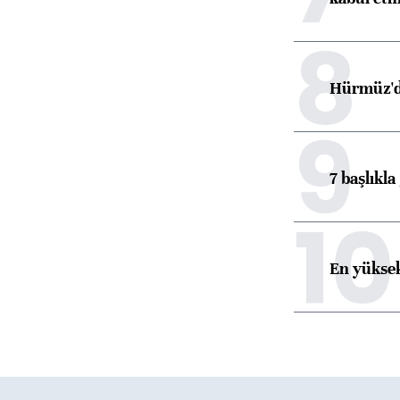
8
Hürmüz'de
9
7 başlıkla
10
En yüksek