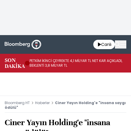
Canlı
SON
PETKİM İKİNCİ ÇEYREKTE 4,1 MİLYAR TL NET KAR AÇIKLADI,
İR
DAKİKA
BEKLENTİ 3,8 MİLYAR TL
UY
Bloomberg HT
Haberler
Ciner Yayın Holding'e "insana saygı
ödülü"
Ciner Yayın Holding'e "insana