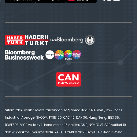
Sitemizdeki veriler Foreks tarafından sağlanmaktadır. NASDAQ, Dow Jones
Industrial Average, SHCOM, FTSE 100, CAC 40, DAX 30, Hang Seng, IBEX 35,
BOVESPA, VİOP ve Tahvil-bono verileri 15 dakika; CME, NYMEX VE S&P verileri 10
dakika gecikmeli verilmektedir. YASAL UYARI © 2026 Kayıtlı Elektronik Posta