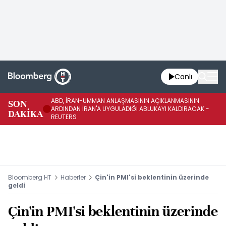
Canlı
ABD, İRAN-UMMAN ANLAŞMASININ AÇIKLANMASININ
AB
SON
ARDINDAN İRAN'A UYGULADIĞI ABLUKAYI KALDIRACAK -
GE
DAKİKA
REUTERS
UY
Bloomberg HT
Haberler
Çin'in PMI'si beklentinin üzerinde
geldi
Çin'in PMI'si beklentinin üzerinde