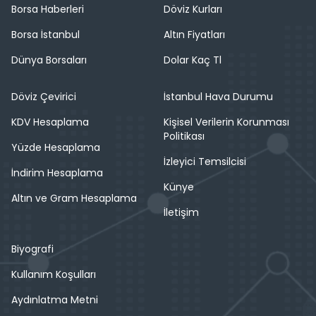
Borsa Haberleri
Döviz Kurları
Borsa İstanbul
Altın Fiyatları
Dünya Borsaları
Dolar Kaç Tl
Döviz Çevirici
İstanbul Hava Durumu
KDV Hesaplama
Kişisel Verilerin Korunması
Politikası
Yüzde Hesaplama
İzleyici Temsilcisi
İndirim Hesaplama
Künye
Altın ve Gram Hesaplama
İletişim
Biyografi
Kullanım Koşulları
Aydınlatma Metni