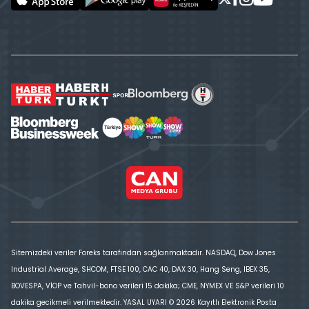
Sitemizdeki veriler Foreks tarafından sağlanmaktadır. NASDAQ, Dow Jones
Industrial Average, SHCOM, FTSE 100, CAC 40, DAX 30, Hang Seng, IBEX 35,
BOVESPA, VİOP ve Tahvil-bono verileri 15 dakika; CME, NYMEX VE S&P verileri 10
dakika gecikmeli verilmektedir. YASAL UYARI © 2026 Kayıtlı Elektronik Posta