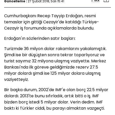
Güncelleme :
27 Şubat 2018, Salı 15:41
Cumhurbaşkanı Recep Tayyip Erdoğan, resmi
temaslar için gittiği Cezayir'de katıldığı Türkiye-
Cezayir iş forumunda açıklamalarda bulundu.
Erdoğan'ın sözlerinden satır başları:
Turizmde 36 milyon dolar rakamlarını yakalamıştık.
Şimdi ise bir düşüşten sonra tekrar toparlıyoruz ve
turist sayımız 32 milyona ulaşmış vaziyette. Merkez
Bankası'nda ilk göreve geldiğimizde rezerv 27.5
milyar dolardı şimdi ise 125 milyar dolara ulaşmış
vaziyetteyiz.
Bir başka durum, 2002'de IMF'e olan borç 22.5 milyar
dolardı. 2013'te bunu sıfırladık, artık bitti o iş. IMF
bizden borç istedi 5 milyar dolar. Verin dedim. IMF
baktı ki Türkler ciddi, bu parayı almaktan vazgeçti.