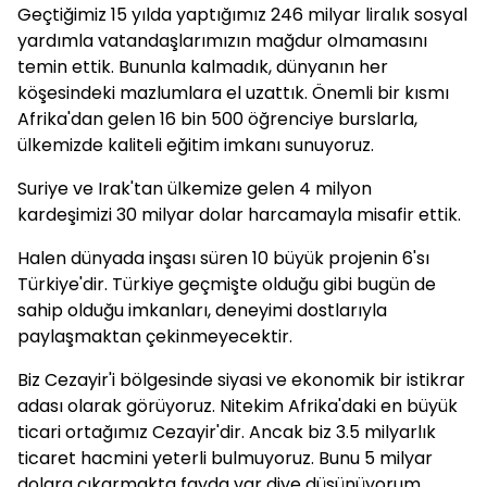
Geçtiğimiz 15 yılda yaptığımız 246 milyar liralık sosyal
yardımla vatandaşlarımızın mağdur olmamasını
temin ettik. Bununla kalmadık, dünyanın her
köşesindeki mazlumlara el uzattık. Önemli bir kısmı
Afrika'dan gelen 16 bin 500 öğrenciye burslarla,
ülkemizde kaliteli eğitim imkanı sunuyoruz.
Suriye ve Irak'tan ülkemize gelen 4 milyon
kardeşimizi 30 milyar dolar harcamayla misafir ettik.
Halen dünyada inşası süren 10 büyük projenin 6'sı
Türkiye'dir. Türkiye geçmişte olduğu gibi bugün de
sahip olduğu imkanları, deneyimi dostlarıyla
paylaşmaktan çekinmeyecektir.
Biz Cezayir'i bölgesinde siyasi ve ekonomik bir istikrar
adası olarak görüyoruz. Nitekim Afrika'daki en büyük
ticari ortağımız Cezayir'dir. Ancak biz 3.5 milyarlık
ticaret hacmini yeterli bulmuyoruz. Bunu 5 milyar
dolara çıkarmakta fayda var diye düşünüyorum.