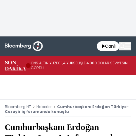
Canlı
SK
SON
ONS ALTIN YÜZDE 1,4 YÜKSELİŞLE 4.300 DOLAR SEVİYESİNİ
GE
DAKİKA
GÖRDÜ
DO
Bloomberg HT
Haberler
Cumhurbaşkanı Erdoğan Türkiye-
Cezayir iş forumunda konuştu
Cumhurbaşkanı Erdoğan