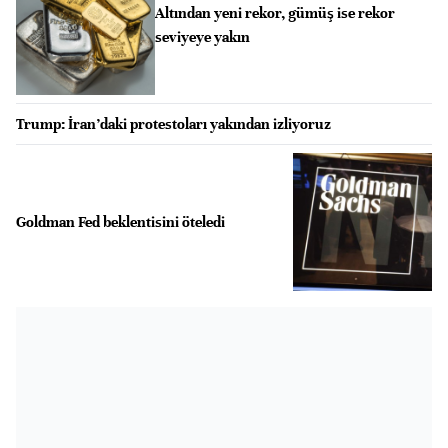
Altından yeni rekor, gümüş ise rekor
seviyeye yakın
Trump: İran’daki protestoları yakından izliyoruz
Goldman Fed beklentisini öteledi