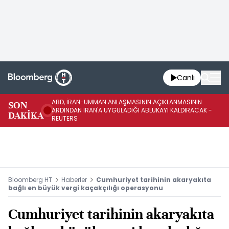
Canlı
ABD, İRAN-UMMAN ANLAŞMASININ AÇIKLANMASININ
AB
SON
ARDINDAN İRAN'A UYGULADIĞI ABLUKAYI KALDIRACAK -
GE
DAKİKA
REUTERS
UY
Bloomberg HT
Haberler
Cumhuriyet tarihinin akaryakıta
bağlı en büyük vergi kaçakçılığı operasyonu
Cumhuriyet tarihinin akaryakıta