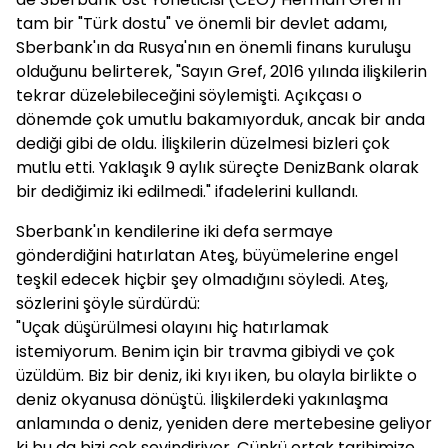
tam bir "Türk dostu" ve önemli bir devlet adamı,
Sberbank'ın da Rusya'nın en önemli finans kuruluşu
olduğunu belirterek, "Sayın Gref, 2016 yılında ilişkilerin
tekrar düzelebileceğini söylemişti. Açıkçası o
dönemde çok umutlu bakamıyorduk, ancak bir anda
dediği gibi de oldu. İlişkilerin düzelmesi bizleri çok
mutlu etti. Yaklaşık 9 aylık süreçte DenizBank olarak
bir dediğimiz iki edilmedi." ifadelerini kullandı.
Sberbank'ın kendilerine iki defa sermaye
gönderdiğini hatırlatan Ateş, büyümelerine engel
teşkil edecek hiçbir şey olmadığını söyledi. Ateş,
sözlerini şöyle sürdürdü:
"Uçak düşürülmesi olayını hiç hatırlamak
istemiyorum. Benim için bir travma gibiydi ve çok
üzüldüm. Biz bir deniz, iki kıyı iken, bu olayla birlikte o
deniz okyanusa dönüştü. İlişkilerdeki yakınlaşma
anlamında o deniz, yeniden dere mertebesine geliyor
ki bu da bizi çok sevindiriyor. Çünkü ortak tarihimize