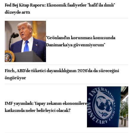
Fed Bej Kitap Raporu: Ekonomik faaliyetler "hafif ila ılımlı"
düzeyde arttı
"Grönland'ın korunması konusunda
Danimarka'ya güvenmiyorum"
Fitch, ABD'de tüketici dayanıklılığının 2026'da da süreceğini
öngörüyor
IMF yayımladı: Yapay zekanın ekonomilere
katkısında neler belirleyici olacak?