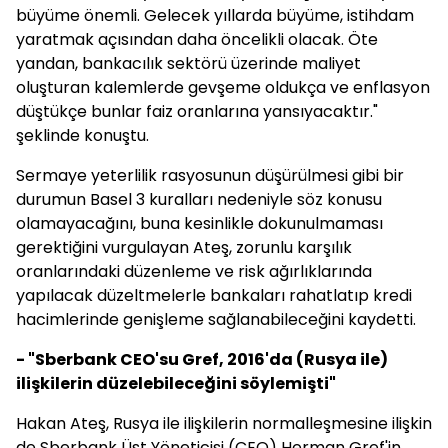
büyüme önemli. Gelecek yıllarda büyüme, istihdam
yaratmak açısından daha öncelikli olacak. Öte
yandan, bankacılık sektörü üzerinde maliyet
oluşturan kalemlerde gevşeme oldukça ve enflasyon
düştükçe bunlar faiz oranlarına yansıyacaktır."
şeklinde konuştu.
Sermaye yeterlilik rasyosunun düşürülmesi gibi bir
durumun Basel 3 kuralları nedeniyle söz konusu
olamayacağını, buna kesinlikle dokunulmaması
gerektiğini vurgulayan Ateş, zorunlu karşılık
oranlarındaki düzenleme ve risk ağırlıklarında
yapılacak düzeltmelerle bankaları rahatlatıp kredi
hacimlerinde genişleme sağlanabileceğini kaydetti.
- "Sberbank CEO'su Gref, 2016'da (Rusya ile)
ilişkilerin düzelebileceğini söylemişti"
Hakan Ateş, Rusya ile ilişkilerin normalleşmesine ilişkin
de Sberbank Üst Yöneticisi (CEO) Herman Gref'in