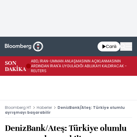
Canlı
ABD, İRAN-UMMAN ANLAŞMASININ AÇIKLANMASININ
AB
SON
ARDINDAN İRAN'A UYGULADIĞI ABLUKAYI KALDIRACAK -
GE
DAKİKA
REUTERS
UY
Bloomberg HT
Haberler
DenizBank/Ateş: Türkiye olumlu
ayrışmayı başarabilir
DenizBank/Ateş: Türkiye olumlu