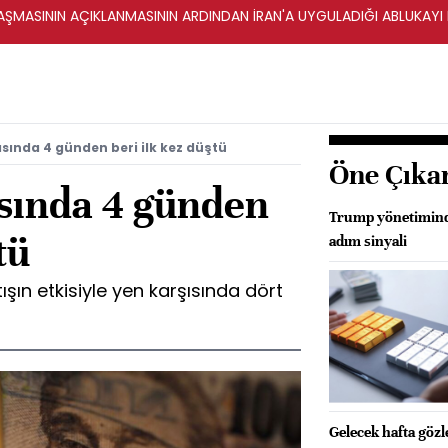
ŞMASININ AÇIKLANMASININ ARDINDAN İRAN'A UYGULADIĞI ABLUKAYI
ısında 4 günden beri ilk kez düştü
Öne Çıka
ısında 4 günden
Trump yönetiminde
tü
adım sinyali
ışın etkisiyle yen karşısında dört
Gelecek hafta göz