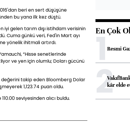
2016'dan beri en sert düşüşüne
ünden bu yana ilk kez düştü.
 iyi gelen tarım dışı istihdam verisinin
En Çok O
1
dü. Cuma günkü veri, Fed'in Mart ayı
e yönelik ihitmali artırdı.
Resmi Ga
amauchi, “Hisse senetlerinde
liyor ve yen için olumlu; Doları gücünü
2
VakıfBank
i değerini takip eden Bloomberg Dolar
kâr elde e
işmeyerek 1,123.74 puan oldu.
110.00 seviyesinden alıcı buldu.