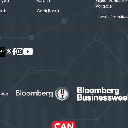
iyatı
Euro TL
Kişisel Verilerin
Politikası
yatı
Canlı Borsa
İzleyici Temsilcis