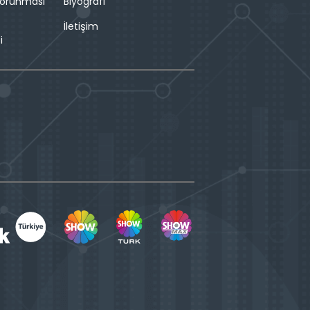
 Korunması
Biyografi
İletişim
i