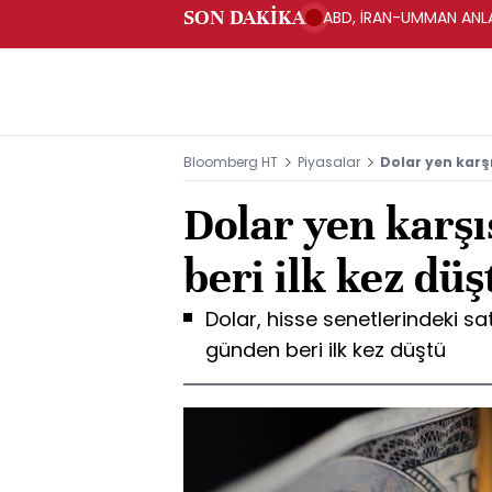
SON DAKİKA
ABD, İRAN-UMMAN ANLA
Bloomberg HT
Piyasalar
Dolar yen karş
Dolar yen karş
beri ilk kez düş
Dolar, hisse senetlerindeki sat
günden beri ilk kez düştü