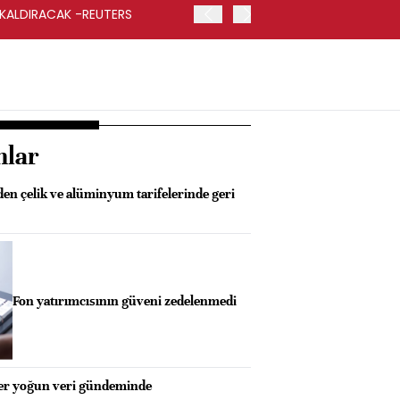
 KALDIRACAK -REUTERS
ABD DIŞİŞLERİ BAKANLIĞI
UYGULANACAK
nlar
n çelik ve alüminyum tarifelerinde geri
Fon yatırımcısının güveni zedelenmedi
ler yoğun veri gündeminde