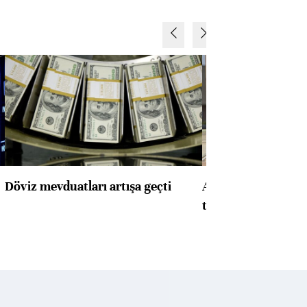
Döviz mevduatları artışa geçti
ABD'de konut başla
toparlandı