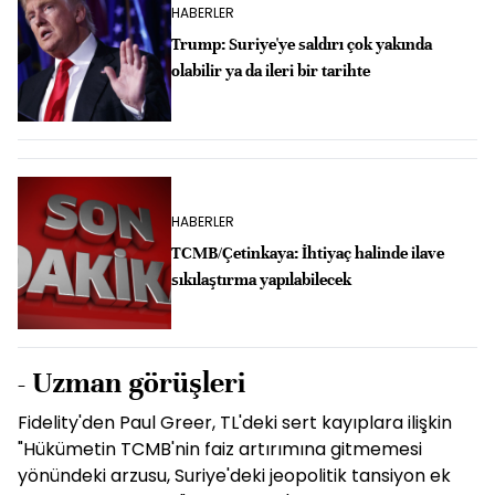
HABERLER
Trump: Suriye'ye saldırı çok yakında
olabilir ya da ileri bir tarihte
HABERLER
TCMB/Çetinkaya: İhtiyaç halinde ilave
sıkılaştırma yapılabilecek
- Uzman görüşleri
Fidelity'den Paul Greer, TL'deki sert kayıplara ilişkin
"Hükümetin TCMB'nin faiz artırımına gitmemesi
yönündeki arzusu, Suriye'deki jeopolitik tansiyon ek