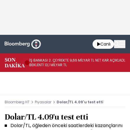
Canlı
SON
İŞ BANKASI 2. ÇEYREKTE 9,66 MİLYAR TL NET KAR AÇIKLADI;
BO
DAKİKA
BEKLENTİ 13,1 MİLYAR TL
DÜ
Bloomberg HT
Piyasalar
Dolar/TL 4.09'u test etti
Dolar/TL 4.09'u test etti
Dolar/TL, öğleden önceki saatlerdeki kazançlarını