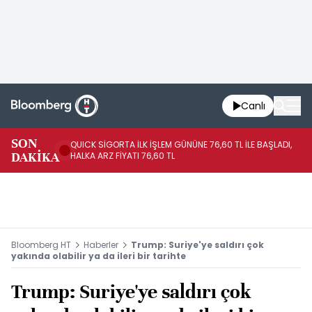
Canlı
SON
QUICK SİGORTA İLK İŞLEM GÜNÜNE 76,60 TL İLE BAŞLADI,
BI
DAKİKA
HALKA ARZ FİYATI 76,60 TL
PU
Bloomberg HT
Haberler
Trump: Suriye'ye saldırı çok
yakında olabilir ya da ileri bir tarihte
Trump: Suriye'ye saldırı çok