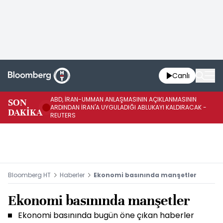
Canlı
ABD, İRAN-UMMAN ANLAŞMASININ AÇIKLANMASININ
AB
SON
ARDINDAN İRAN'A UYGULADIĞI ABLUKAYI KALDIRACAK -
GE
DAKİKA
REUTERS
UY
Bloomberg HT
Haberler
Ekonomi basınında manşetler
Ekonomi basınında manşetler
Ekonomi basınında bugün öne çıkan haberler