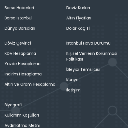
Borsa Haberleri
Döviz Kurları
Borsa İstanbul
Altın Fiyatları
Dünya Borsaları
Dolar Kaç Tl
Döviz Çevirici
İstanbul Hava Durumu
KDV Hesaplama
Kişisel Verilerin Korunması
Politikası
Yüzde Hesaplama
İzleyici Temsilcisi
İndirim Hesaplama
Künye
Altın ve Gram Hesaplama
İletişim
Biyografi
Kullanım Koşulları
Aydınlatma Metni