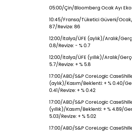
05:00/Çin/Bloomberg Ocak Ayı Eko
10:45/Fransa/Tüketici Güveni/Ocak/
87/Revize: 86
12:00/İtalya/ÜFE (aylık)/Aralık/Gerç
0.8/Revize: - % 0.7
12:00/İtalya/ÜFE (yıllık)/Aralık/Ger
5.7/Revize: + % 5.8
17:00/ABD/S&P CoreLogic CaseShille
(aylık)/Kasım/Beklenti: + % 0.40/Ge
0.41/Revize: + % 0.42
17:00/ABD/S&P CoreLogic CaseShille
(yıllık)/Kasım/Beklenti: + % 4.89/Ge
5.03/Revize: + % 5.02
17:00/ABD/S&P CoreLogic CaseShille