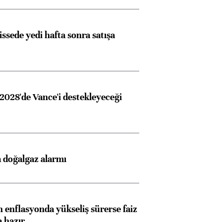
issede yedi hafta sonra satışa
2028'de Vance'i destekleyeceği
 doğalgaz alarmı
 enflasyonda yükseliş sürerse faiz
a hazır