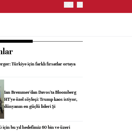
İRAN VE UMMAN, HÜRMÜZ 
OLUŞTURMAYI PLANLIYOR
nlar
ger: Türkiye için farklı fırsatlar ortaya
Ian Bremmer'dan Davos'ta Bloomberg
HT'ye özel söyleşi: Trump kaos istiyor,
dünyanın en güçlü lideri Şi
 için bu yıl hedefimiz 60 bin ve üzeri