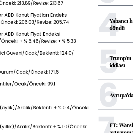
ceki: 213.89/Revize: 213.87
4
r ABD Konut Fiyatları Endeks
Yabancı h
Önceki: 206.03/Revize: 205.74
döndü
r ABD Konut Fiyat Endeksi
/Önceki: + % 5.48/Revize: + % 5.33
5
ci Güveni/Ocak/Beklenti: 124.0/
Trump'ın 
iddiası
Durum/Ocak/Önceki: 171.6
6
tiler/Ocak/Önceki: 99.1
Avrupa'da
ylık)/Aralık/Beklenti: + % 0.4/Önceki:
7
FT: Warsh
llık)/Aralık/Beklenti: + % 1.0/Önceki:
artırımın