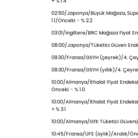
+ % 1.4
02:50/Japonya/Büyük Mağaza, Süperm
1.1/Önceki: - % 2.2
03:01/İngiltere/BRC Mağaza Fiyat End
08:00/Japonya/Tüketici Güven Ende
09:30/Fransa/GSYH (çeyrek)/4. Çeyre
09:30/Fransa/GSYH (yıllık)/4. Çeyrek
10:00/Almanya/İthalat Fiyat Endeksi 
Önceki: - % 1.0
10:00/Almanya/İthalat Fiyat Endeksi (
+ % 3.1
10:00/Almanya/GfK Tüketici Güveni/Ş
10:45/Fransa/ÜFE (aylık)/Aralık/Önc