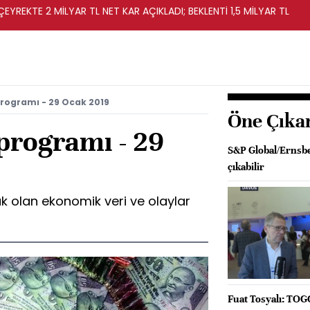
EYREKTE 2 MİLYAR TL NET KAR AÇIKLADI; BEKLENTİ 1,5 MİLYAR TL
rogramı - 29 Ocak 2019
Öne Çıka
programı - 29
S&P Global/Ernsber
çıkabilir
k olan ekonomik veri ve olaylar
Fuat Tosyalı: TOGG