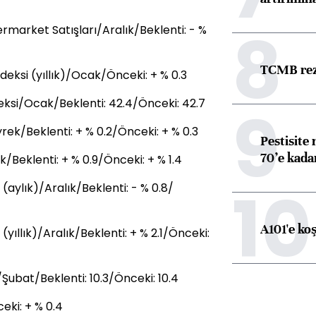
8
arket Satışları/Aralık/Beklenti: - %
TCMB reze
eksi (yıllık)/Ocak/Önceki: + % 0.3
ksi/Ocak/Beklenti: 42.4/Önceki: 42.7
9
k/Beklenti: + % 0.2/Önceki: + % 0.3
Pestisite
70’e kadar
/Beklenti: + % 0.9/Önceki: + % 1.4
10
(aylık)/Aralık/Beklenti: - % 0.8/
A101'e ko
yıllık)/Aralık/Beklenti: + % 2.1/Önceki:
ubat/Beklenti: 10.3/Önceki: 10.4
eki: + % 0.4