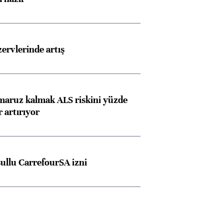
rvlerinde artış
 maruz kalmak ALS riskini yüzde
 artırıyor
şullu CarrefourSA izni