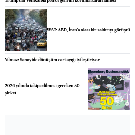
Trump'tan Venezuela petrol gelirini koruma kararnamesi
WSJ: ABD, İran'a olası bir saldırıyı görüştü
Yılmaz: Sanayide dönüşüm cari açığı iyileştiriyor
2026 yılında takip edilmesi gereken 50
şirket