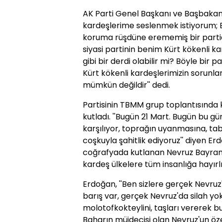
AK Parti Genel Başkanı ve Başbakan 
kardeşlerime seslenmek istiyorum; B
koruma rüşdüne erememiş bir partid
siyasi partinin benim Kürt kökenli 
gibi bir derdi olabilir mi? Böyle bir
Kürt kökenli kardeşlerimizin sorunl
mümkün değildir'' dedi.
Partisinin TBMM grup toplantısında
kutladı. ''Bugün 21 Mart. Bugün bu gü
karşılıyor, toprağın uyanmasına, tabi
coşkuyla şahitlik ediyoruz'' diyen E
coğrafyada kutlanan Nevruz Bayramı'
kardeş ülkelere tüm insanlığa hayırlı 
Erdoğan, ''Ben sizlere gerçek Nevru
barış var, gerçek Nevruz'da silah yo
molotofkokteylini, taşları vererek bu
Baharın müjdecisi olan Nevruz'un öz