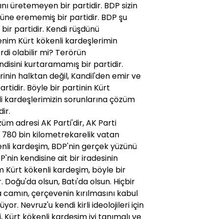
nı üretemeyen bir partidir. BDP sizin
üne erememiş bir partidir. BDP şu
ir partidir. Kendi rüşdünü
enim Kürt kökenli kardeşlerimin
rdi olabilir mi? Terörün
isini kurtaramamış bir partidir.
erinin halktan değil, Kandil'den emir ve
artidir. Böyle bir partinin Kürt
i kardeşlerimizin sorunlarına çözüm
ir.
üm adresi AK Parti'dir, AK Parti
Biz 780 bin kilometrekarelik vatan
kenli kardeşim, BDP'nin gerçek yüzünü
'nin kendisine ait bir iradesinin
m Kürt kökenli kardeşim, böyle bir
 Doğu'da olsun, Batı'da olsun. Hiçbir
a camın, çerçevenin kırılmasını kabul
r. Nevruz'u kendi kirli ideolojileri için
, Kürt kökenli kardeşim iyi tanımalı ve