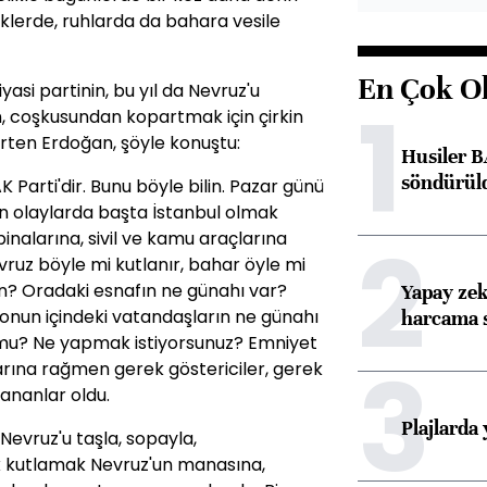
klerde, ruhlarda da bahara vesile
En Çok O
yasi partinin, bu yıl da Nevruz'u
1
n, coşkusundan kopartmak için çirkin
ten Erdoğan, şöyle konuştu:
Husiler B
söndürül
K Parti'dir. Bunu böyle bilin. Pazar günü
n olaylarda başta İstanbul olmak
2
inalarına, sivil ve kamu araçlarına
evruz böyle mi kutlanır, bahar öyle mi
ın? Oradaki esnafın ne günahı var?
Yapay zek
onun içindeki vatandaşların ne günahı
harcama 
 mu? Ne yapmak istiyorsunuz? Emniyet
3
rlarına rağmen gerek göstericiler, gerek
ananlar oldu.
Plajlarda
Nevruz'u taşla, sopayla,
ek kutlamak Nevruz'un manasına,