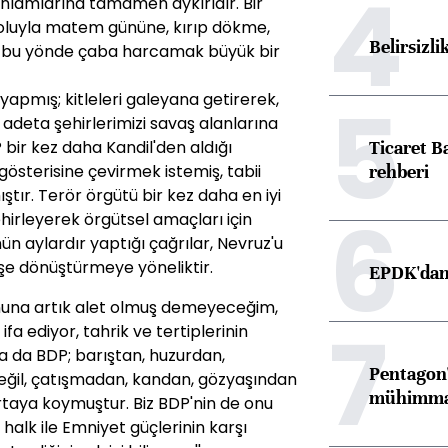
4
anlamlarına tamamen aykırıdır. Bir
oluyla matem gününe, kırıp dökme,
Belirsizli
 bu yönde çaba harcamak büyük bir
5
 yapmış; kitleleri galeyana getirerek,
 adeta şehirlerimizi savaş alanlarına
Ticaret B
bir kez daha Kandil'den aldığı
rehberi
gösterisine çevirmek istemiş, tabii
tır. Terör örgütü bir kez daha en iyi
6
ehirleyerek örgütsel amaçları için
ün aylardır yaptığı çağrılar, Nevruz'u
nişe dönüştürmeye yöneliktir.
EPDK'dan 
ununa artık alet olmuş demeyeceğim,
7
ifa ediyor, tahrik ve tertiplerinin
da da BDP; barıştan, huzurdan,
Pentagon'
ğil, çatışmadan, kandan, gözyaşından
mühimmat 
rtaya koymuştur. Biz BDP'nin de onu
halk ile Emniyet güçlerinin karşı