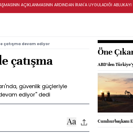
ŞMASININ AÇIKLANMASININ ARDINDAN İRAN'A UYGULADIĞI ABLUKAYI
de çatışma devam ediyor
Öne Çıka
de çatışma
ABD’den Türkiye’y
ı'nda, güvenlik güçleriyle
devam ediyor'' dedi
Cumhurbaşkanı Er