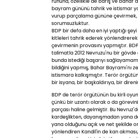
ruhuna, özellikle de barış ve bahar 
bayram gününü tahrik ve istismar y
vurup parçalama gününe çevirmek,
sorumsuzluktur.
BDP bir defa daha en iyi yaptığı şeyi
kitleleri tahrik ederek yönlendirerek
çevirmenin provasını yapmıştır. BDP 
talimatla 2012 Nevruzu'nu bir gövde 
bunda istediği başarıyı sağlayamamış
bildiğini yapmış, Bahar Bayramı'nı z
istismara kalkışmıştır. Terör örgütün
bir isyana, bir başkaldırıya, bir dire
BDP de terör örgütünün bu kirli oy
çünkü bir uzantı olarak o da görevini 
parçası haline gelmiştir. Bu Nevruz'
kardeşlikten, dayanışmadan yana de
yana olduğunu açık ve net şekilde o
yönlendiren Kandil'in de kan akması, 