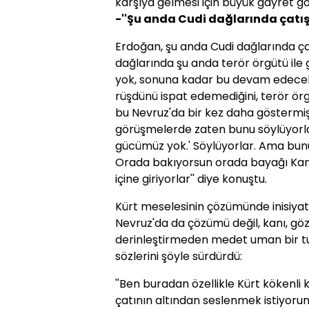
karşıya gelmesi için büyük gayret göste
-''Şu anda Cudi dağlarında çatış
Erdoğan, şu anda Cudi dağlarında ça
dağlarında şu anda terör örgütü ile 
yok, sonuna kadar bu devam edecek.
rüşdünü ispat edemediğini, terör ö
bu Nevruz'da bir kez daha göstermiş
görüşmelerde zaten bunu söylüyorla
gücümüz yok.' Söylüyorlar. Ama bunu 
Orada bakıyorsun orada bayağı Kand
içine giriyorlar'' diye konuştu.
Kürt meselesinin çözümünde inisiyat
Nevruz'da da çözümü değil, kanı, göz
derinleştirmeden medet uman bir tut
sözlerini şöyle sürdürdü:
''Ben buradan özellikle Kürt kökenli
çatının altından seslenmek istiyoru