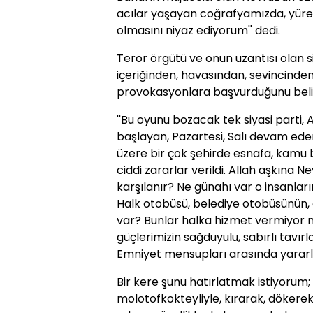
acılar yaşayan coğrafyamızda, yüre
olmasını niyaz ediyorum'' dedi.
Terör örgütü ve onun uzantısı olan si
içeriğinden, havasından, sevincinde
provokasyonlara başvurduğunu belir
''Bu oyunu bozacak tek siyasi parti, A
başlayan, Pazartesi, Salı devam ede
üzere bir çok şehirde esnafa, kamu b
ciddi zararlar verildi. Allah aşkına N
karşılanır? Ne günahı var o insanlar
Halk otobüsü, belediye otobüsünün, 
var? Bunlar halka hizmet vermiyor
güçlerimizin sağduyulu, sabırlı tavı
Emniyet mensupları arasında yararl
Bir kere şunu hatırlatmak istiyorum; 
molotofkokteyliyle, kırarak, döker