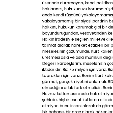
üzerinde duramayan, kendi politikası
haklarınızı, hukukunuzu koruma rüşd
anda kendi rüşdünü yakalayamamış b
yakalayamamış bir siyasi partinin b
hakkını, hukukun korumak gibi bir de
boyunduruğundan, vesayetinden kend
Halkın iradesiyle seçilen milletvekill
talimat alarak hareket ettikleri bir p
meselesinin çözümünde, Kürt kökenl
üretmesi asla ve asla mümkün değild
Değerli kardeşlerim, meselenizin çöz
iktidarıdır. Biz 75 milyon için varız. 
toprakları için varız. Benim Kürt kö
görmeli, gerçek niyetini anlamalı. BDP
olmadığını artık fark etmelidir. Beni
Nevruz kutlamasını asla hak etmiyor.
şehirde, hiçbir esnaf kutlama altınd
etmiyor; bunu insani olarak da görmüyo
bir bahane, bir araç olarak görenleri