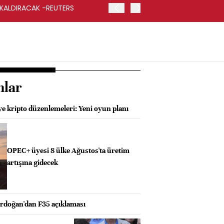
 KALDIRACAK -REUTERS
ABD DIŞİŞLERİ BAKANLIĞI
UYGULANACAK
nlar
e kripto düzenlemeleri: Yeni oyun planı
OPEC+ üyesi 8 ülke Ağustos'ta üretim
artışına gidecek
doğan'dan F35 açıklaması