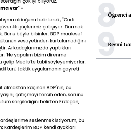
8
rdiğini çok iyi biliyoruz.''
ma var''-
Öğrenci a
tışma olduğunu belirterek, ''Cudi
9
güvenlik güçlerimiz çatışıyor. Durmak
 Bunu böyle bilsinler. BDP maalesef
rgütünün vesayetinden kurtulamadığını
Resmi Ga
tir. Arkadaşlarımızda yaptıkları
r; 'Ne yapalım bizim direnme
gelip Meclis'te tabii söyleyemiyorlar.
il türü taktik uygulamanın gayreti
if almaktan kaçınan BDP'nin, bu
yaşını, çatışmayı tercih eden, sorunu
um sergilediğini belirten Erdoğan,
 kardeşlerime seslenmek istiyorum, bu
m; Kardeşlerim BDP kendi ayakları