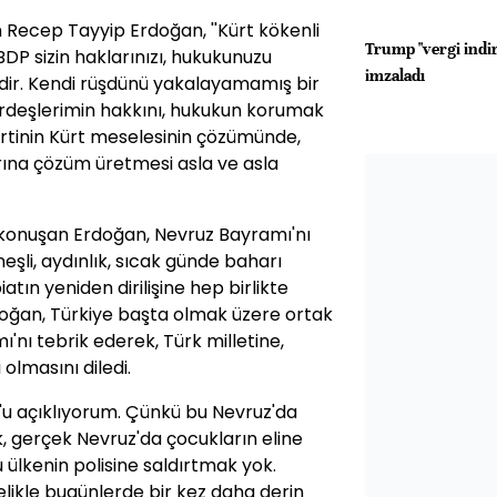
Recep Tayyip Erdoğan, ''Kürt kökenli
Trump "vergi indir
DP sizin haklarınızı, hukukunuzu
imzaladı
ir. Kendi rüşdünü yakalayamamış bir
kardeşlerimin hakkını, hukukun korumak
 partinin Kürt meselesinin çözümünde,
arına çözüm üretmesi asla ve asla
 konuşan Erdoğan, Nevruz Bayramı'nı
neşli, aydınlık, sıcak günde baharı
atın yeniden dirilişine hep birlikte
rdoğan, Türkiye başta olmak üzere ortak
nı tebrik ederek, Türk milletine,
olmasını diledi.
z'u açıklıyorum. Çünkü bu Nevruz'da
k, gerçek Nevruz'da çocukların eline
 ülkenin polisine saldırtmak yok.
elikle bugünlerde bir kez daha derin