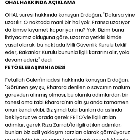
OHAL HAKKINDA AÇIKLAMA
OHAL süresi hakkında konuşan Erdoğan, "Dolarsa yine
uzatılır. O noktada mani bir hal yok. Fransa uzatıyor
da kimse kıyamet koparıyor mu? Yok. Bizim buna
ihtiyacımız olduğuna göre, uzatma yetkisi kimde
yasal olarak, bu noktada Milli Güvenlik Kurulu teklif
eder, Bakanlar Kurulu bununla ilgili kararını alır, yola
devam ederiz" dedi.
FETÖ ELEBAŞININ İADESİ
Fetullah Gülen'in iadesi hakkında konuşan Erdoğan,
"Görünen şey şu, Bharara denilen o savcının malum
görevden alınmış olması, bu olumlu adımlardan bir
tanesi ama tabi Bharara'nın altı şu anda tamamen
onun kendi ekibi. Biz şimdi tabi bunları da aslında
bekliyoruz ve orada gerek FETÖ'yle ilgili atılan
adımlar, gerek Rıza Zarrab'la ilgili atılan adımlar,
bunları biz adil yaklaşım tarzları olarak görmüyoruz
ve adaletin bir an önce tecellisi çok önemli. Mesela