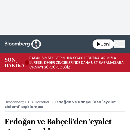
Canlı
BAKAN ŞİMŞEK: VERİMLİLİK ODAKLI POLİTİKALARIMIZLA
BA
SON
KÜRESEL DEĞER ZİNCİRLERİNDE DAHA ÜST BASAMAKLARA
VE
DAKİKA
ÇIKMAYI SÜRDÜRECEĞİZ
DÖ
Bloomberg HT
Haberler
Erdoğan ve Bahçeli'den 'eyalet
sistemi' açıklaması
Erdoğan ve Bahçeli'den 'eyalet